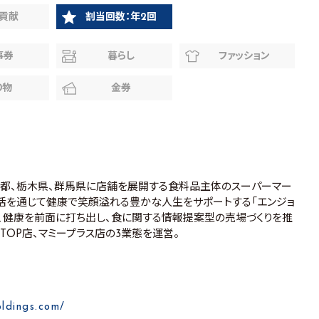
貢献
割当回数：年2回
事券
暮らし
ファッション
り物
金券
都、栃木県、群馬県に店舗を展開する食料品主体のスーパーマー
生活を通じて健康で笑顔溢れる豊かな人生をサポートする「エンジョ
と、健康を前面に打ち出し、食に関する情報提案型の売場づくりを推
TOP店、マミープラス店の3業態を運営。
oldings.com/