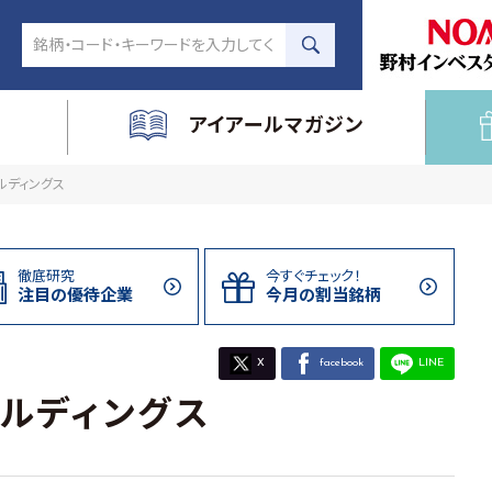
アイアールマガジン
ールディングス
徹底研究
今すぐチェック！
注目の
優待企業
今月の割当
銘柄
X
facebook
LINE
ルディングス