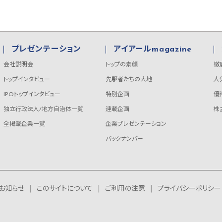
プレゼンテーション
アイアールmagazine
会社説明会
トップの素顔
徹
トップインタビュー
先駆者たちの大地
人
IPOトップインタビュー
特別企画
優
独立行政法人/地方自治体一覧
連載企画
株
全掲載企業一覧
企業プレゼンテーション
バックナンバー
お知らせ
このサイトについて
ご利用の注意
プライバシーポリシー