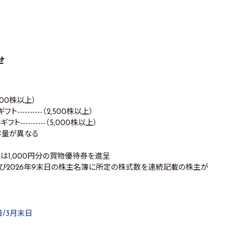
せ
（500株以上）
----------（2,500株以上）
ト----------（5,000株以上）
容量が異なる
は1,000円分の買物優待券を進呈
および2026年9末日の株主名簿に所定の株式数を連続記載の株主が
日/3月末日