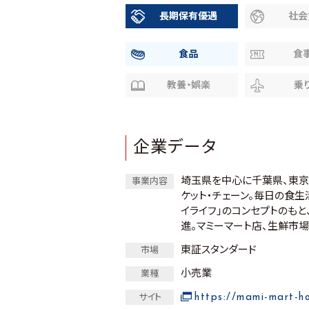
長期保有優遇
社会
食品
食
教養・娯楽
乗
企業データ
埼玉県を中心に千葉県、東京
事業内容
ケット・チェーン。毎日の食
イライフ」のコンセプトのも
進。マミーマート店、生鮮市場
東証スタンダード
市場
小売業
業種
https://mami-mart-h
サイト