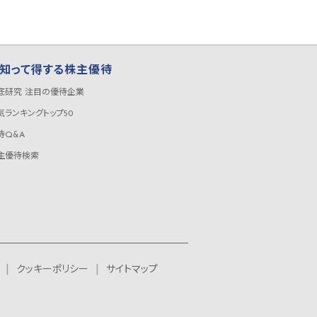
知って得する株主優待
底研究 注目の優待企業
気ランキングトップ50
待Q&A
主優待検索
クッキーポリシー
サイトマップ