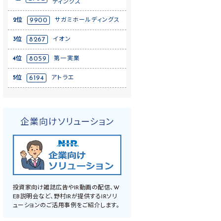
ディングス
2位
9900
サガミホールディングス
3位
8267
イオン
4位
8059
第一実業
5位
6194
アトラエ
企業向けソリューション
投資家向け雑誌広告やIR動画の配信、W
EB説明会など、野村IRが提供するIRソリ
ューションのご活用事例をご紹介します。