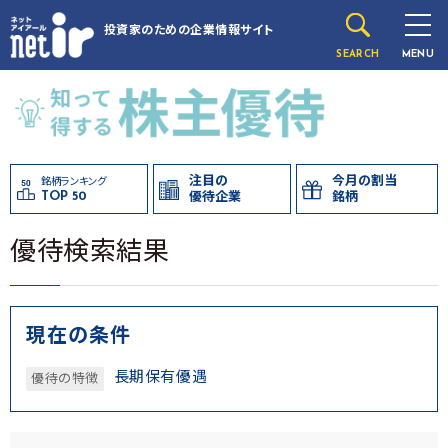
投資家のための
企業情報サイト
SEARCH
MENU
注目の
今月の割当
銘柄ランキング
TOP 50
優待企業
銘柄
優待検索結果
現在の条件
長期保有優遇
優待の特徴