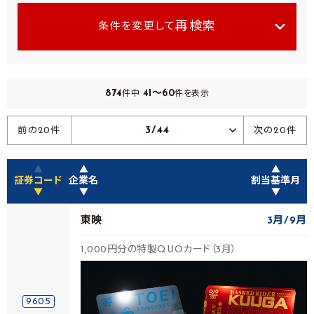
再検索
条件を変更して
874
41～60
件中
件を表示
3/44
前の20件
次の20件
▲
▲
▲
証券コード
企業名
割当基準月
▼
▼
▼
東映
3月
9月
1,000円分の特製QUOカード（3月）
9605