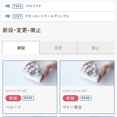
4位
7616
コロワイド
5位
3197
すかいらーくホールディングス
新設・変更・廃止
新設
変更
廃止
2015/11/27（金）
2002/06/26（水）
9997
9996
新設
新設
ベルーナ
サトー商会