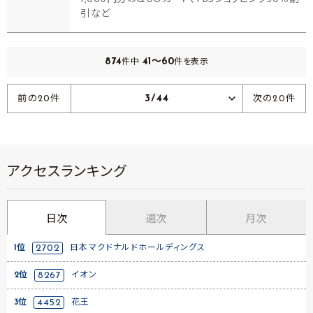
引など
874
41～60
件中
件を表示
3/44
前の20件
次の20件
アクセスランキング
日次
週次
月次
1位
2702
日本マクドナルドホールディングス
2位
8267
イオン
3位
4452
花王