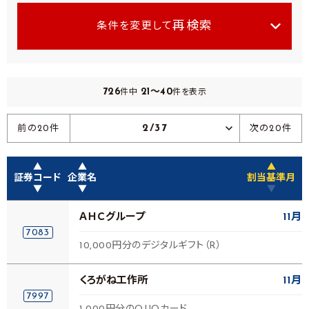
再検索
条件を変更して
726
21～40
件中
件を表示
2/37
前の20件
次の20件
▲
▲
▲
証券コード
企業名
割当基準月
▼
▼
▼
ＡＨＣグループ
11月
7083
10,000円分のデジタルギフト（R）
くろがね工作所
11月
7997