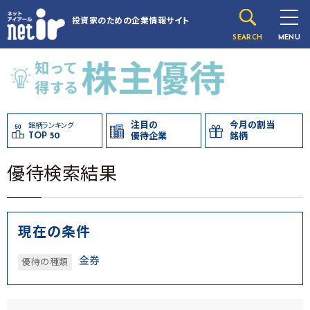
投資家のための
企業情報サイト
SEARCH
MENU
注目の
今月の割当
銘柄ランキング
TOP 50
優待企業
銘柄
優待検索結果
現在の条件
金券
優待の種類