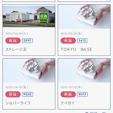
2024/06/18（火）
2021/06/18（金）
2997
3415
新設
新設
ストレージ王
ＴＯＫＹＯ ＢＡＳＥ
2025/09/12（金）
2017/12/28（木）
9262
8013
新設
新設
シルバーライフ
ナイガイ