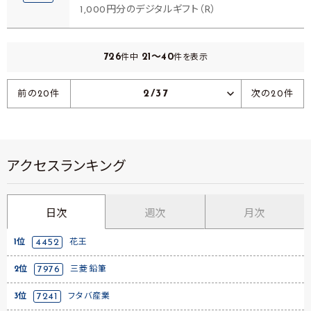
1,000円分のデジタルギフト（R）
726
21～40
件中
件を表示
2/37
前の20件
次の20件
アクセスランキング
日次
週次
月次
1位
4452
花王
2位
7976
三菱鉛筆
3位
7241
フタバ産業