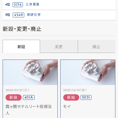
4位
3176
三洋貿易
5位
4549
栄研化学
新設・変更・廃止
新設
変更
廃止
2026/01/27（火）
2025/12/10（水）
401A
5031
新設
新設
霞ヶ関ホテルリート投資法
モイ
人