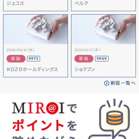
ジェコス
ベルク
2022/06/15（水）
2019/01/31（木）
9973
9969
新設
新設
ＫＯＺＯホールディングス
ショクブン
新設一覧へ