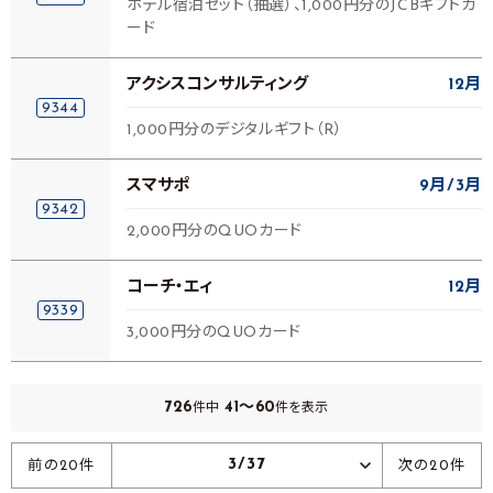
ホテル宿泊セット（抽選）、1,000円分のJCBギフトカ
ード
アクシスコンサルティング
12月
9344
1,000円分のデジタルギフト（R）
スマサポ
9月
3月
9342
2,000円分のQUOカード
コーチ・エィ
12月
9339
3,000円分のQUOカード
726
41～60
件中
件を表示
3/37
前の20件
次の20件