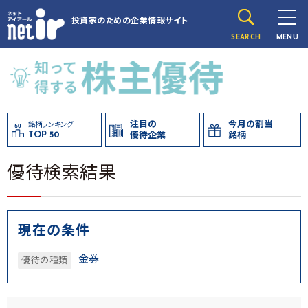
投資家のための
企業情報サイト
SEARCH
MENU
注目の
今月の割当
銘柄ランキング
TOP 50
優待企業
銘柄
優待検索結果
現在の条件
金券
優待の種類