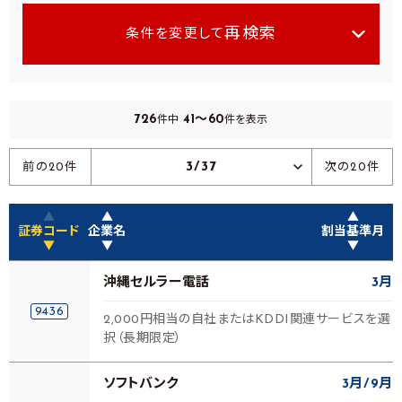
再検索
条件を変更して
726
41～60
件中
件を表示
3/37
前の20件
次の20件
▲
▲
▲
証券コード
企業名
割当基準月
▼
▼
▼
沖縄セルラー電話
3月
9436
2,000円相当の自社またはKDDI関連サービスを選
択（長期限定）
ソフトバンク
3月
9月