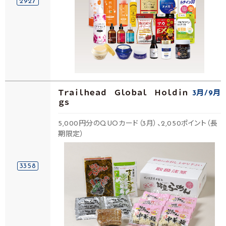
2927
Ｔｒａｉｌｈｅａｄ Ｇｌｏｂａｌ Ｈｏｌｄｉｎ
3月
9月
ｇｓ
5,000円分のQUOカード（3月）、2,050ポイント（長
期限定）
3358