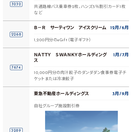
3232
共通路線バス乗車券2枚、ハンズ5％割引カード1枚
など
Ｂ－Ｒ サーティワン アイスクリーム
12月
6月
2268
1,200円分のeGift（電子ギフト）
ＮＡＴＴＹ ＳＷＡＮＫＹホールディング
1月
7月
ス
7674
10,000円分の肉汁餃子のダンダダン食事券電子チ
ケットまたは冷凍餃子
東急不動産ホールディングス
3月
9月
自社グループ施設割引券
3289