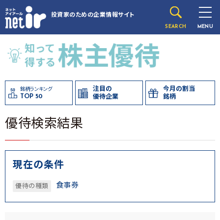
投資家のための
企業情報サイト
SEARCH
MENU
注目の
今月の割当
銘柄ランキング
TOP 50
優待企業
銘柄
優待検索結果
現在の条件
食事券
優待の種類