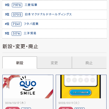
2位
7976
三菱鉛筆
3位
2702
日本マクドナルドホールディングス
4位
7241
フタバ産業
5位
3176
三洋貿易
新設・変更・廃止
新設
変更
廃止
2019/10/17（木）
2022/01/11（火）