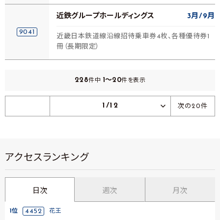
近鉄グループホールディングス
3月
9月
9041
近畿日本鉄道線沿線招待乗車券4枚、各種優待券1
冊（長期限定）
228
1～20
件中
件を表示
1/12
次の20件
アクセスランキング
日次
週次
月次
1位
4452
花王