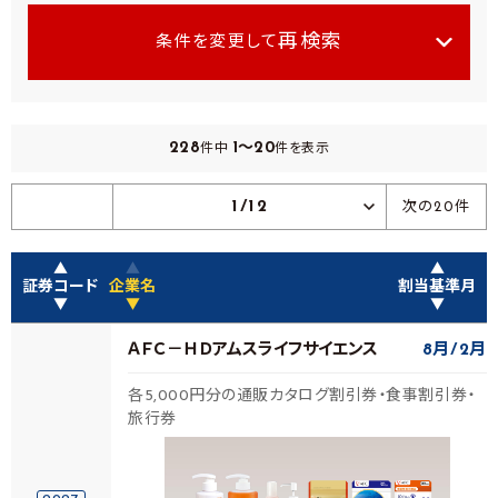
再検索
条件を変更して
228
1～20
件中
件を表示
1/12
次の20件
▲
▲
▲
証券コード
企業名
割当基準月
▼
▼
▼
ＡＦＣ－ＨＤアムスライフサイエンス
8月
2月
各5,000円分の通販カタログ割引券・食事割引券・
旅行券