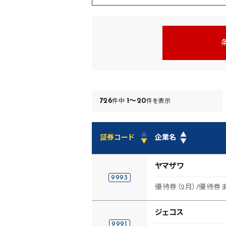
726
1～20
件中
件を表示
▲
▲
証券コード
企業名
▼
▼
ヤマザワ
9993
優待券（2月）/優待券
ジェコス
9991