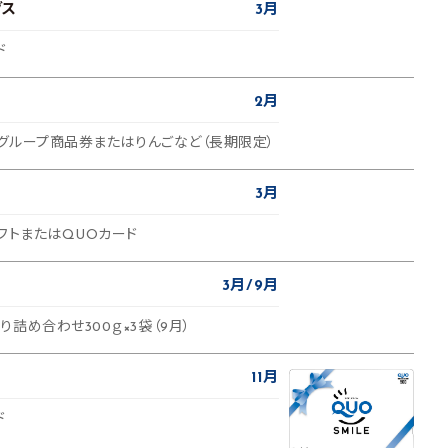
グス
3月
ド
2月
スグループ商品券またはりんごなど（長期限定）
3月
フトまたはQUOカード
3月
9月
詰め合わせ300ｇ×3袋（9月）
11月
ド