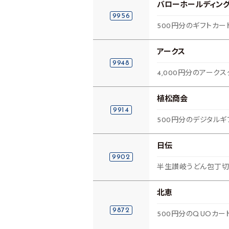
バローホールディン
9956
500円分のギフトカー
アークス
9948
4,000円分のアーク
植松商会
9914
500円分のデジタルギ
日伝
9902
半生讃岐うどん包丁切り
北恵
9872
500円分のQUOカー