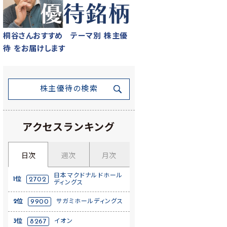
桐谷さんおすすめ テーマ別 株主優
待 をお届けします
株主優待の検索
アクセスランキング
日次
週次
月次
日本マクドナルドホール
1位
2702
ディングス
2位
9900
サガミホールディングス
3位
8267
イオン