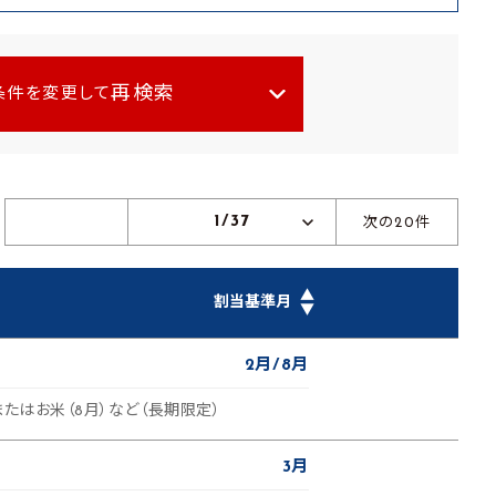
再検索
条件を変更して
1/37
次の20件
▲
割当基準月
▼
2月
8月
またはお米（8月）など（長期限定）
3月