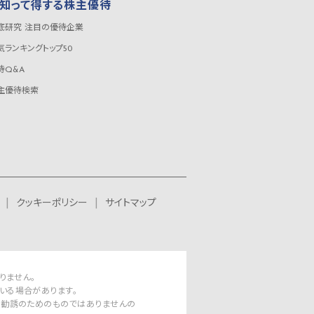
知って得する株主優待
底研究 注目の優待企業
気ランキングトップ50
待Q&A
主優待検索
クッキーポリシー
サイトマップ
りません。
いる場合があります。
資勧誘のためのものではありませんの