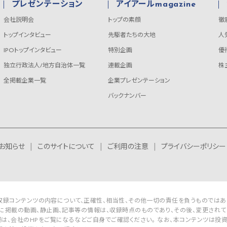
プレゼンテーション
アイアールmagazine
会社説明会
トップの素顔
徹
トップインタビュー
先駆者たちの大地
人
IPOトップインタビュー
特別企画
優
独立行政法人/地方自治体一覧
連載企画
株
全掲載企業一覧
企業プレゼンテーション
バックナンバー
お知らせ
このサイトについて
ご利用の注意
プライバシーポリシー
Rは収録コンテンツの内容について、正確性、相当性、その他一切の責任を負うものではあ
に掲載の動画、静止画、記事等の情報は、収録時点のものであり、その後、変更されて
は、会社のHPをご覧になるなどご自身でご確認ください。 なお、本コンテンツは投