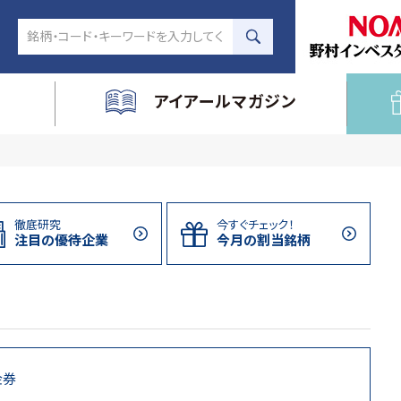
アイアールマガジン
徹底研究
今すぐチェック！
注目の
優待企業
今月の割当
銘柄
金券