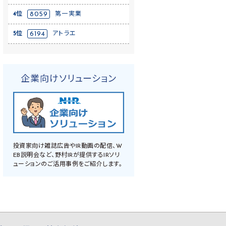
4位
8059
第一実業
5位
6194
アトラエ
企業向けソリューション
投資家向け雑誌広告やIR動画の配信、W
EB説明会など、野村IRが提供するIRソリ
ューションのご活用事例をご紹介します。