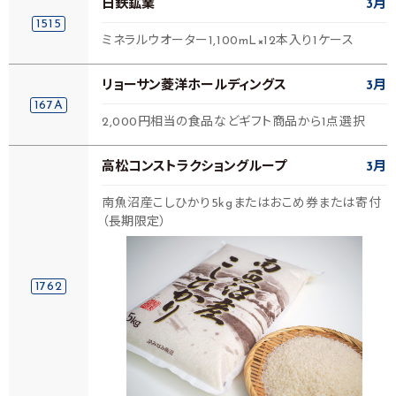
日鉄鉱業
3月
1515
ミネラルウオーター1,100mL×12本入り1ケース
リョーサン菱洋ホールディングス
3月
167A
2,000円相当の食品などギフト商品から1点選択
高松コンストラクショングループ
3月
南魚沼産こしひかり5kgまたはおこめ券または寄付
（長期限定）
1762