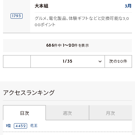
大本組
3月
1793
グルメ、電化製品、体験ギフトなどと交換可能な3,0
00ポイント
686
1～20
件中
件を表示
1/35
次の20件
アクセスランキング
日次
週次
月次
1位
4452
花王