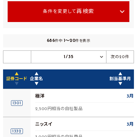
再検索
条件を変更して
686
1～20
件中
件を表示
1/35
次の20件
▲
▲
▲
証券コード
企業名
割当基準月
▼
▼
▼
極洋
3月
1301
2,500円相当の自社製品
ニッスイ
3月
1332