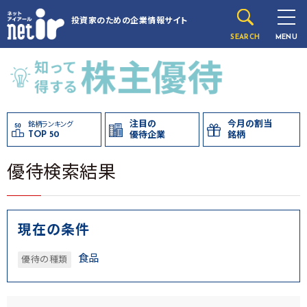
投資家のための
企業情報サイト
SEARCH
MENU
注目の
今月の割当
銘柄ランキング
TOP 50
優待企業
銘柄
優待検索結果
現在の条件
食品
優待の種類