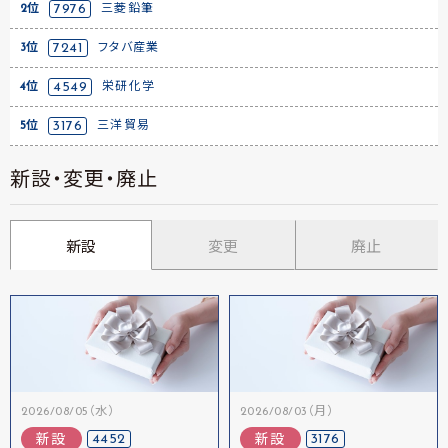
2位
7976
三菱鉛筆
3位
7241
フタバ産業
4位
4549
栄研化学
5位
3176
三洋貿易
新設・変更・廃止
新設
変更
廃止
2026/08/05（水）
2026/08/03（月）
4452
3176
新設
新設