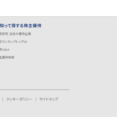
知って得する株主優待
底研究 注目の優待企業
気ランキングトップ50
待Q&A
主優待検索
クッキーポリシー
サイトマップ