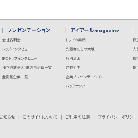
プレゼンテーション
アイアールmagazine
会社説明会
トップの素顔
徹
トップインタビュー
先駆者たちの大地
人
IPOトップインタビュー
特別企画
優
独立行政法人/地方自治体一覧
連載企画
株
全掲載企業一覧
企業プレゼンテーション
バックナンバー
お知らせ
このサイトについて
ご利用の注意
プライバシーポリシー