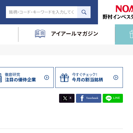
アイアールマガジン
徹底研究
今すぐチェック！
注目の
優待企業
今月の割当
銘柄
X
facebook
LINE