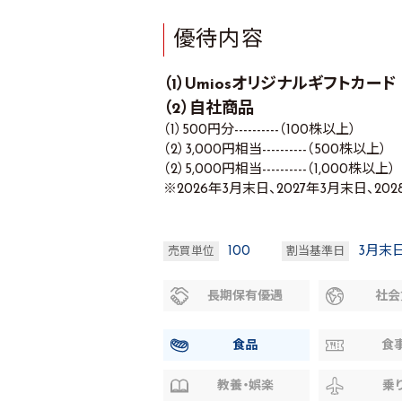
優待内容
（1）Umiosオリジナルギフトカード
（2）自社商品
（1）500円分----------（100株以上）
（2）3,000円相当----------（500株以上）
（2）5,000円相当----------（1,000株以上）
※2026年3月末日、2027年3月末日、
100
3月末
売買単位
割当基準日
長期保有優遇
社会
食品
食
教養・娯楽
乗