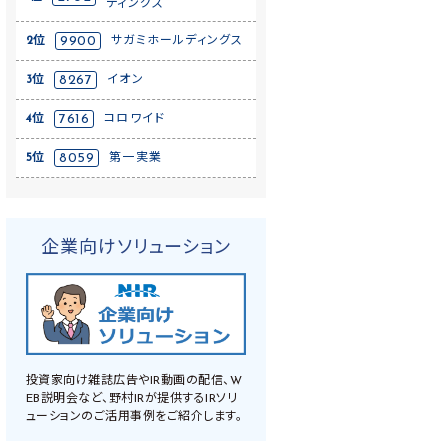
ディングス
2位
9900
サガミホールディングス
3位
8267
イオン
4位
7616
コロワイド
5位
8059
第一実業
企業向けソリューション
投資家向け雑誌広告やIR動画の配信、W
EB説明会など、野村IRが提供するIRソリ
ューションのご活用事例をご紹介します。