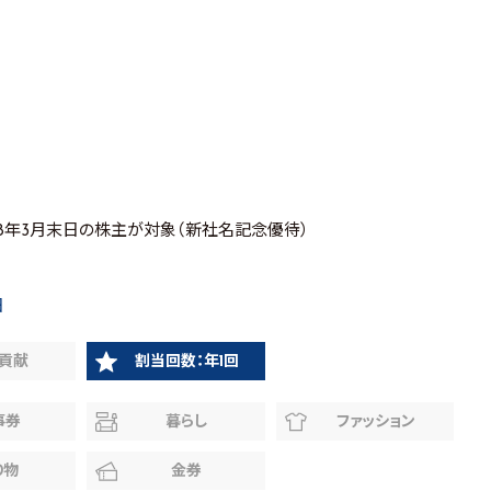
2028年3月末日の株主が対象（新社名記念優待）
日
貢献
割当回数：年1回
事券
暮らし
ファッション
り物
金券