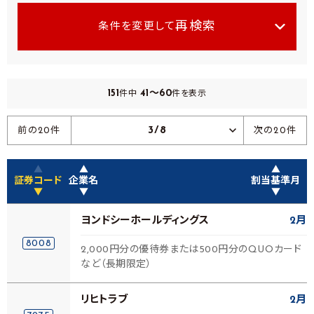
再検索
条件を変更して
151
41～60
件中
件を表示
3/8
前の20件
次の20件
▲
▲
▲
証券コード
企業名
割当基準月
▼
▼
▼
ヨンドシーホールディングス
2月
8008
2,000円分の優待券または500円分のQUOカード
など（長期限定）
リヒトラブ
2月