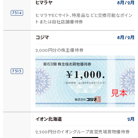
ヒマラヤ
8月
2月
7514
ヒマラヤECサイト、特産品などと交換可能なポイン
トまたは自社店舗優待券
コジマ
8月
2月
2,000円分の株主優待券
7513
イオン北海道
2月
2,500円分のイオングループ直営売場買物優待券