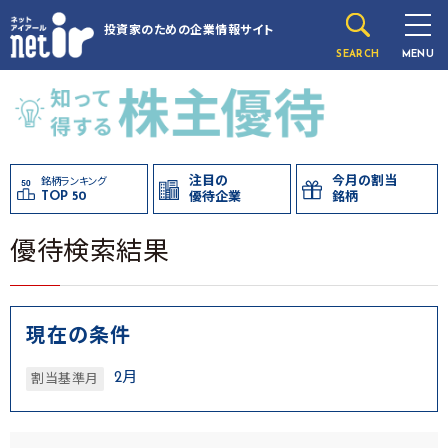
投資家のための
企業情報サイト
SEARCH
MENU
注目の
今月の割当
銘柄ランキング
TOP 50
優待企業
銘柄
優待検索結果
現在の条件
2月
割当基準月