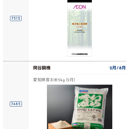
7512
岡谷鋼機
2月
8月
愛知県産お米5kg（2月）
7485