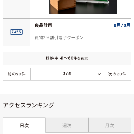
良品計画
8月
2月
7453
買物7％割引電子クーポン
151
41～60
件中
件を表示
3/8
前の20件
次の20件
アクセスランキング
日次
週次
月次