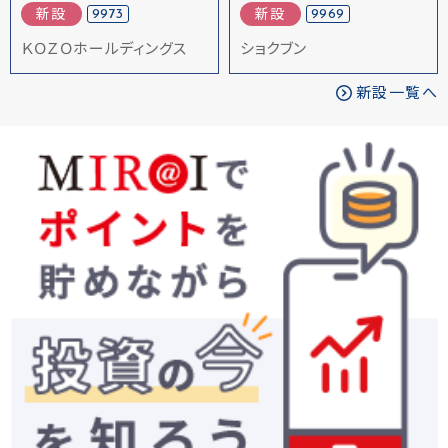
9973
9969
新設
新設
ＫＯＺＯホールディングス
ショクブン
新設一覧へ