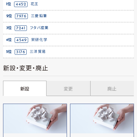
1位
4452
花王
2位
7976
三菱鉛筆
3位
7241
フタバ産業
4位
4549
栄研化学
5位
3176
三洋貿易
新設・変更・廃止
新設
変更
廃止