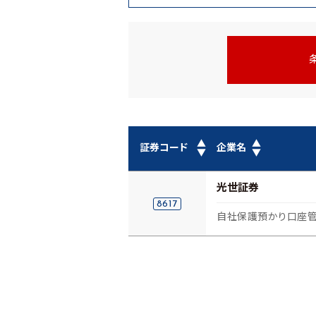
▲
▲
証券コード
企業名
▼
▼
光世証券
8617
自社保護預かり口座