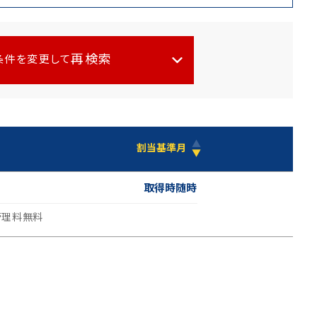
再検索
条件を変更して
▲
割当基準月
▼
取得時随時
管理料無料