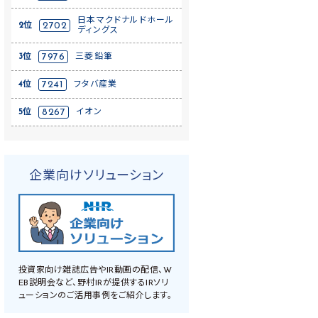
日本マクドナルドホール
2位
2702
ディングス
3位
7976
三菱鉛筆
4位
7241
フタバ産業
5位
8267
イオン
企業向けソリューション
投資家向け雑誌広告やIR動画の配信、W
EB説明会など、野村IRが提供するIRソリ
ューションのご活用事例をご紹介します。