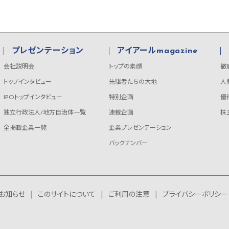
プレゼンテーション
アイアールmagazine
会社説明会
トップの素顔
徹
トップインタビュー
先駆者たちの大地
人
IPOトップインタビュー
特別企画
優
独立行政法人/地方自治体一覧
連載企画
株
全掲載企業一覧
企業プレゼンテーション
バックナンバー
お知らせ
このサイトについて
ご利用の注意
プライバシーポリシー