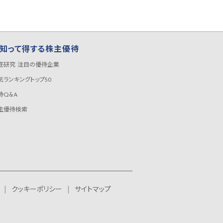
知って得する株主優待
底研究 注目の優待企業
気ランキングトップ50
待Q&A
主優待検索
クッキーポリシー
サイトマップ