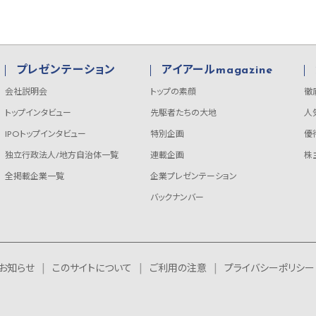
プレゼンテーション
アイアールmagazine
会社説明会
トップの素顔
徹
トップインタビュー
先駆者たちの大地
人
IPOトップインタビュー
特別企画
優
独立行政法人/地方自治体一覧
連載企画
株
全掲載企業一覧
企業プレゼンテーション
バックナンバー
お知らせ
このサイトについて
ご利用の注意
プライバシーポリシー