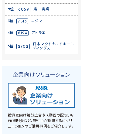
2位
8059
第一実業
3位
7513
コジマ
4位
6194
アトラエ
日本マクドナルドホール
5位
2702
ディングス
企業向けソリューション
投資家向け雑誌広告やIR動画の配信、W
EB説明会など、野村IRが提供するIRソリ
ューションのご活用事例をご紹介します。