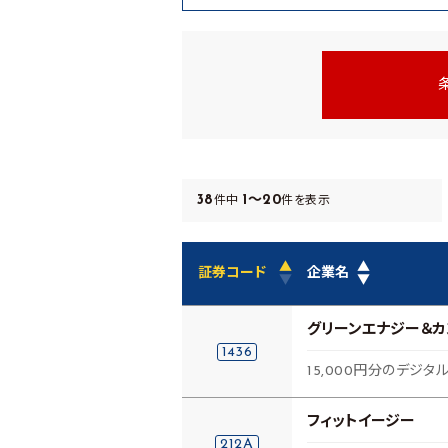
38
1～20
件中
件を表示
▲
▲
証券コード
企業名
▼
▼
グリーンエナジー＆
1436
15,000円分のデジタ
フィットイージー
212A