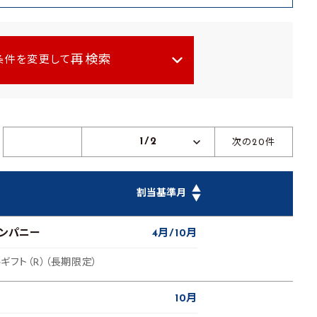
再検索
条件を変更して
1/2
次の20件
▲
割当基準月
▼
カンパニー
4月
10月
ルギフト（R）（長期限定）
10月