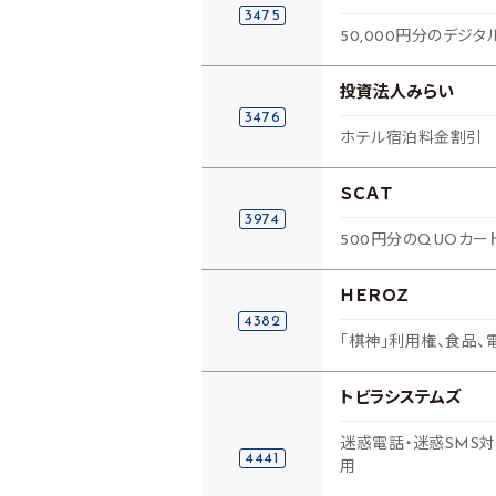
3475
50,000円分のデジタ
投資法人みらい
3476
ホテル宿泊料金割引
ＳＣＡＴ
3974
500円分のQUOカー
ＨＥＲＯＺ
4382
「棋神」利用権、食品、
トビラシステムズ
迷惑電話・迷惑SMS対
4441
用