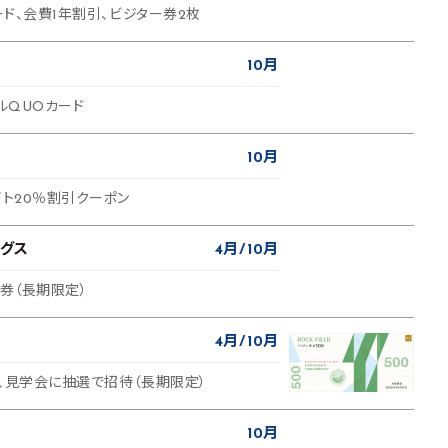
カード、会費1年割引、ビジター券2枚
10月
ナルQUOカード
10月
イト20％割引クーポン
グス
4月
10月
待券（長期限定）
4月
10月
券、見学会に抽選で招待（長期限定）
10月