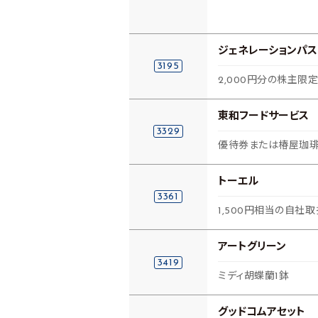
ジェネレーションパス
3195
2,000円分の株主
東和フードサービス
3329
優待券または椿屋珈琲
トーエル
3361
1,500円相当の自社
アートグリーン
3419
ミディ胡蝶蘭1鉢
グッドコムアセット