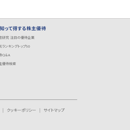
知って得する株主優待
底研究 注目の優待企業
気ランキングトップ50
待Q&A
主優待検索
クッキーポリシー
サイトマップ