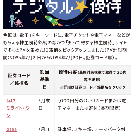
今回は「電子」をキーワードに、電子チケットや電子マネーなどが
もらえる株主優待銘柄のなかで「知って得する株主優待」サイト
で多くのPVを集めた10銘柄をピックアップしました（PV計測期
間：2023年7月21日から2024年7月20日。証券コード順）。
割当
優待内容
（最低対象株数で取得できる内
証券コード
基準
容を記載）
／銘柄名
日
※詳細は証券コード／銘柄名をクリック
1417
3月末
1,000円分のQUOカードまたは電
ミライト・ワ
日
子マネーまたは寄付（長期限定）
ン
2353
7月、1
駐車場、スキー場、テーマパーク割