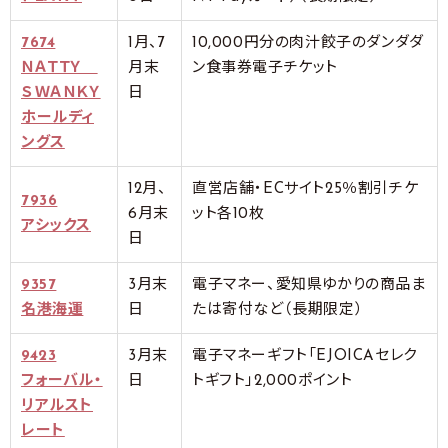
7674
1月、7
10,000円分の肉汁餃子のダンダダ
ＮＡＴＴＹ
月末
ン食事券電子チケット
ＳＷＡＮＫＹ
日
ホールディ
ングス
12月、
直営店舗・ECサイト25％割引チケ
7936
6月末
ット各10枚
アシックス
日
9357
3月末
電子マネー、愛知県ゆかりの商品ま
名港海運
日
たは寄付など（長期限定）
9423
3月末
電子マネーギフト「EJOICAセレク
フォーバル・
日
トギフト」2,000ポイント
リアルスト
レート