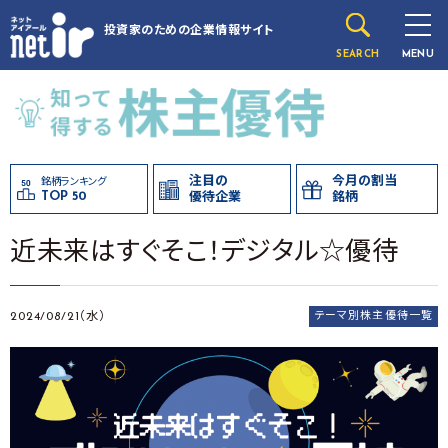
投資家のための
企業情報サイト
SEARCH
MENU
注目の
今月の割当
銘柄ランキング
TOP 50
優待企業
銘柄
近未来はすぐそこ！デジタル☆優待
2024/08/21（水）
テーマ別株主優待一覧