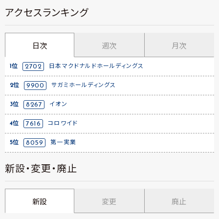
アクセスランキング
日次
週次
月次
1位
2702
日本マクドナルドホールディングス
2位
9900
サガミホールディングス
3位
8267
イオン
4位
7616
コロワイド
5位
8059
第一実業
新設・変更・廃止
新設
変更
廃止