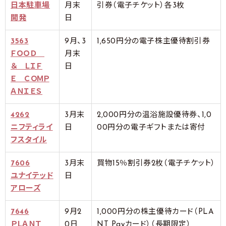
日本駐車場
月末
引券（電子チケット）各3枚
開発
日
3563
9月、3
1,650円分の電子株主優待割引券
ＦＯＯＤ
月末
＆ ＬＩＦ
日
Ｅ ＣＯＭＰ
ＡＮＩＥＳ
4262
3月末
2,000円分の温浴施設優待券、1,0
ニフティライ
日
00円分の電子ギフトまたは寄付
フスタイル
7606
3月末
買物15％割引券2枚（電子チケット）
ユナイテッド
日
アローズ
7646
9月2
1,000円分の株主優待カード（PLA
ＰＬＡＮＴ
0日
NT Payカード）（長期限定）