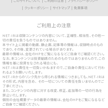
このサイトについて
ご利用の注意
プライバシーポリシー
クッキーポリシー
サイトマップ
免責事項
ご利用上の
注意
NET-IRは収録コンテンツの内容について、正確性、相当性、その他一
切の責任を負うものではありません。
本サイト上に掲載の動画、静止画、記事等の情報は、収録時点のもの
であり、その後、変更されている場合があります。
最新の情報は、会社のHPをご覧になるなどご自身でご確認ください。
なお、本コンテンツは投資勧誘のためのものではありませんので、この
情報を基に投資をなされる場合にも、
NET-IRは責任を一切負いかねますので、ご自身の責任において行わ
れるようお願いいたします。
NET-IRからのリンク先から得られる情報につきましても、NET-IRは
その形式、内容を含め、 その一切についての責任を負いませんのでご
了承ください。
また、コンテンツの内容に対する改変、修正、追加等の一切の行為を
禁止いたします。
個別の会社概要データの最新の情報は、会社のHPをご覧になるなど
ご自身でご確認ください。