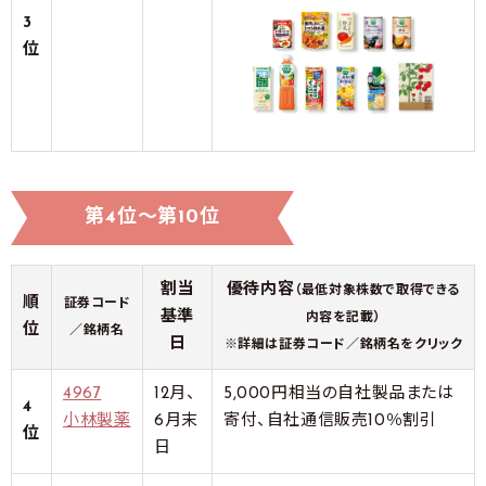
3
位
第4位～第10位
割当
優待内容
（最低対象株数で取得できる
順
証券コード
基準
内容を記載）
位
／銘柄名
日
※詳細は証券コード／銘柄名をクリック
4967
12月、
5,000円相当の自社製品または
4
小林製薬
6月末
寄付、自社通信販売10％割引
位
日