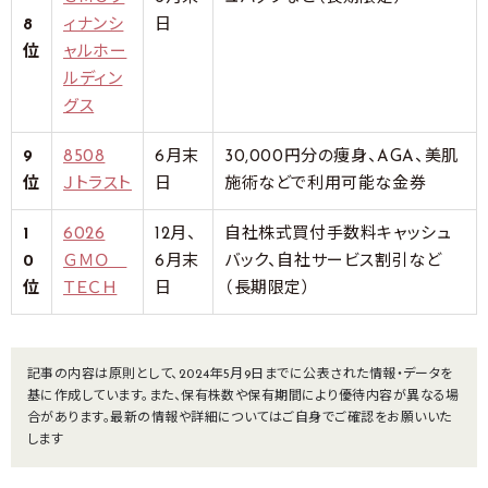
8
ィナンシ
日
位
ャルホー
ルディン
グス
9
8508
6月末
30,000円分の痩身、AGA、美肌
位
Ｊトラスト
日
施術などで利用可能な金券
1
6026
12月、
自社株式買付手数料キャッシュ
0
ＧＭＯ
6月末
バック、自社サービス割引など
位
ＴＥＣＨ
日
（長期限定）
記事の内容は原則として、2024年5月9日までに公表された情報・データを
基に作成しています。また、保有株数や保有期間により優待内容が異なる場
合があります。最新の情報や詳細についてはご自身でご確認をお願いいた
します