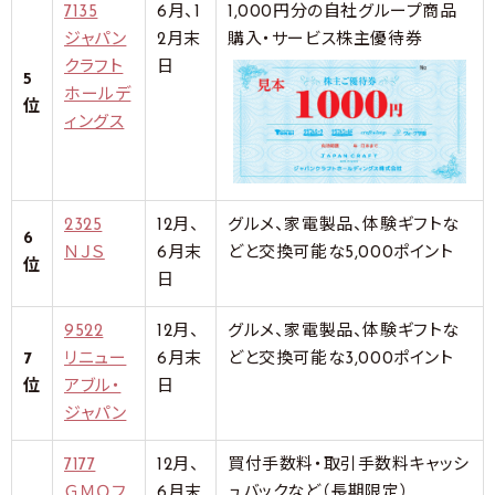
7135
6月、1
1,000円分の自社グループ商品
ジャパン
2月末
購入・サービス株主優待券
クラフト
日
5
ホールデ
位
ィングス
2325
12月、
グルメ、家電製品、体験ギフトな
6
ＮＪＳ
6月末
どと交換可能な5,000ポイント
位
日
9522
12月、
グルメ、家電製品、体験ギフトな
7
リニュー
6月末
どと交換可能な3,000ポイント
位
アブル・
日
ジャパン
7177
12月、
買付手数料・取引手数料キャッシ
ＧＭＯフ
6月末
ュバックなど（長期限定）