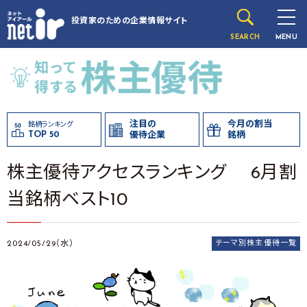
投資家のための
企業情報サイト
SEARCH
MENU
注目の
今月の割当
銘柄ランキング
TOP 50
優待企業
銘柄
株主優待アクセスランキング 6月割
当銘柄ベスト10
2024/05/29（水）
テーマ別株主優待一覧