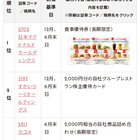
（最低対象株数で取得できる
順
証券コード
基準
内容を記載）
位
／銘柄名
日
※詳細は証券コード／銘柄名をクリック
2702
12月、
食事優待券（長期限定）
日本マク
6月末
1
ドナルド
日
位
ホールデ
ィングス
3197
12月、
2,000円分の自社グループレスト
すかいら
6月末
ラン株主優待カード
2
ーくホー
日
位
ルディン
グス
2811
6月末
2,000円相当の自社商品詰め合
カゴメ
日
わせ（長期限定）