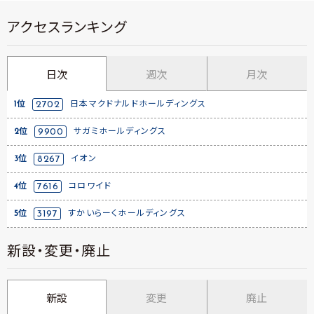
アクセスランキング
日次
週次
月次
1位
2702
日本マクドナルドホールディングス
2位
9900
サガミホールディングス
3位
8267
イオン
4位
7616
コロワイド
5位
3197
すかいらーくホールディングス
新設・変更・廃止
新設
変更
廃止