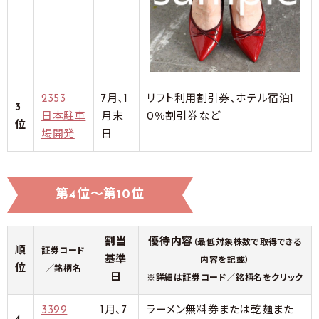
2353
7月、1
リフト利用割引券、ホテル宿泊1
3
日本駐車
月末
0％割引券など
位
場開発
日
第4位～第10位
割当
優待内容
（最低対象株数で取得できる
順
証券コード
基準
内容を記載）
位
／銘柄名
日
※詳細は証券コード／銘柄名をクリック
3399
1月、7
ラーメン無料券または乾麺また