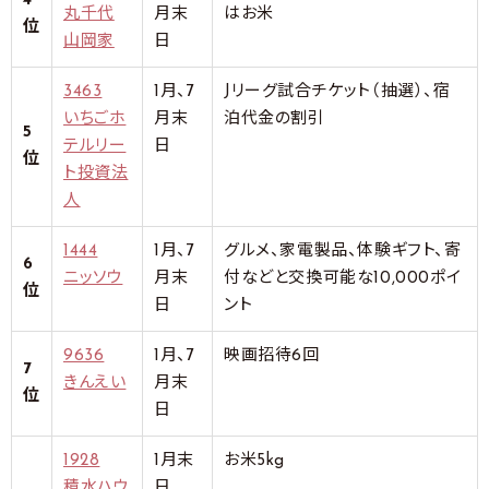
4
丸千代
月末
はお米
位
山岡家
日
3463
1月、7
Jリーグ試合チケット（抽選）、宿
いちごホ
月末
泊代金の割引
5
テルリー
日
位
ト投資法
人
1444
1月、7
グルメ、家電製品、体験ギフト、寄
6
ニッソウ
月末
付などと交換可能な10,000ポイ
位
日
ント
9636
1月、7
映画招待6回
7
きんえい
月末
位
日
1928
1月末
お米5kg
積水ハウ
日