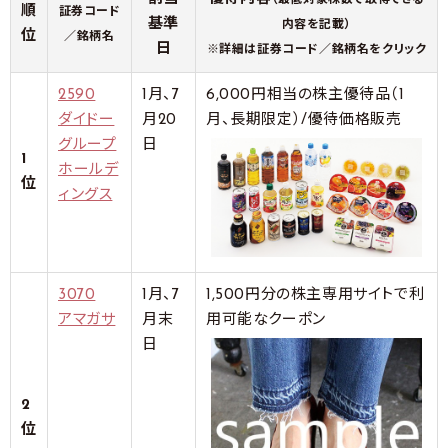
（最低対象株数で取得できる
順
証券コード
基準
内容を記載）
位
／銘柄名
日
※詳細は証券コード／銘柄名をクリック
2590
1月、7
6,000円相当の株主優待品（1
ダイドー
月20
月、長期限定）/優待価格販売
グループ
日
1
ホールデ
位
ィングス
3070
1月、7
1,500円分の株主専用サイトで利
アマガサ
月末
用可能なクーポン
日
2
位