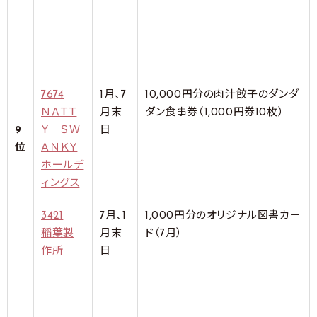
7674
1月、7
10,000円分の肉汁餃子のダンダ
ＮＡＴＴ
月末
ダン食事券（1,000円券10枚）
9
Ｙ ＳＷ
日
位
ＡＮＫＹ
ホールデ
ィングス
3421
7月、1
1,000円分のオリジナル図書カー
稲葉製
月末
ド（7月）
作所
日