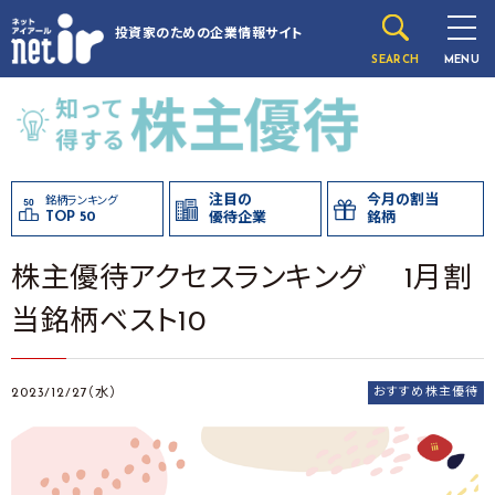
投資家のための
企業情報サイト
SEARCH
MENU
注目の
今月の割当
銘柄ランキング
TOP 50
優待企業
銘柄
株主優待アクセスランキング 1月割
当銘柄ベスト10
2023/12/27（水）
おすすめ株主優待