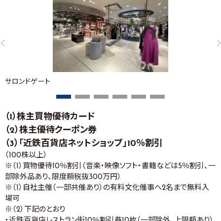
サロンドゲート
（1）株主買物優待カード
（2）株主優待クーポン券
（3）「近鉄百貨店ネットショップ」10％割引
（100株以上）
※（1）買物優待10％割引（音楽・映像ソフト・書籍などは5％割引、一
部除外品あり、限度額税抜300万円）
※（1）自社主催（一部共催あり）の有料文化催事へ2名まで無料入
場可
※（2）下記のとおり
・近鉄百貨店レストラン街10％割引券10枚（一部除外、上限額あり）