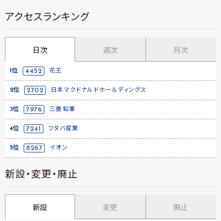
アクセスランキング
日次
週次
月次
1位
4452
花王
2位
2702
日本マクドナルドホールディングス
3位
7976
三菱鉛筆
4位
7241
フタバ産業
5位
8267
イオン
新設・変更・廃止
新設
変更
廃止