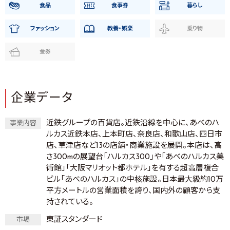
食品
食事券
暮らし
ファッション
教養・娯楽
乗り物
金券
企業データ
近鉄グループの百貨店。近鉄沿線を中心に、あべのハ
事業内容
ルカス近鉄本店、上本町店、奈良店、和歌山店、四日市
店、草津店など13の店舗・商業施設を展開。本店は、高
さ300mの展望台「ハルカス300」や「あべのハルカス美
術館」「大阪マリオット都ホテル」を有する超高層複合
ビル「あべのハルカス」の中核施設。日本最大級約10万
平方メートルの営業面積を誇り、国内外の顧客から支
持されている。
東証スタンダード
市場