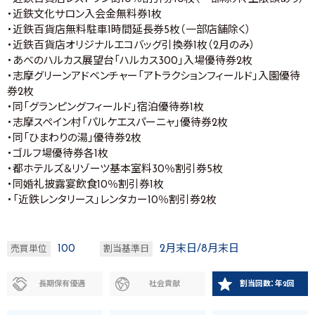
・近鉄文化サロン入会金無料券1枚
・近鉄百貨店無料駐車1時間延長券5枚（一部店舗除く）
・近鉄百貨店オリジナルエコバッグ引換券1枚（2月のみ）
・あべのハルカス展望台「ハルカス300」入場優待券2枚
・志摩グリーンアドベンチャー「アトラクションフィールド」入園優待
券2枚
・同「グランピングフィールド」宿泊優待券1枚
・志摩スペイン村「パルケエスパーニャ」優待券2枚
・同「ひまわりの湯」優待券2枚
・ゴルフ場優待券各1枚
・都ホテルズ＆リゾーツ基本室料30％割引券5枚
・同婚礼披露宴飲食10％割引券1枚
・「近鉄レンタリース」レンタカー10％割引券2枚
100
2月末日/8月末日
売買単位
割当基準日
長期保有優遇
社会貢献
割当回数：年2回