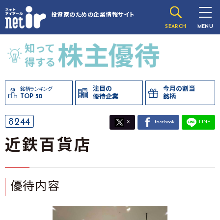
投資家のための
企業情報サイト
SEARCH
MENU
注目の
今月の割当
銘柄ランキング
TOP 50
優待企業
銘柄
8244
X
facebook
LINE
近鉄百貨店
優待内容