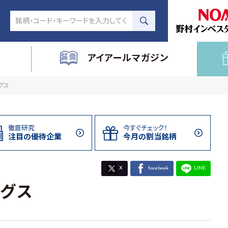
アイアールマガジン
グス
徹底研究
今すぐチェック！
注目の
優待企業
今月の割当
銘柄
X
facebook
LINE
グス