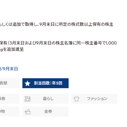
もしくは追加で取得し、9月末日に所定の株式数以上保有の株主
続保有（3月末日および9月末日の株主名簿に同一株主番号で1,000
kgを追加進呈
日/9月末日
貢献
割当回数：年2回
事券
暮らし
ファッション
り物
金券