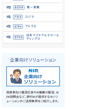
2位
8059
第一実業
3位
7513
コジマ
4位
6194
アトラエ
日本マクドナルドホール
5位
2702
ディングス
企業向けソリューション
投資家向け雑誌広告やIR動画の配信、W
EB説明会など、野村IRが提供するIRソリ
ューションのご活用事例をご紹介します。