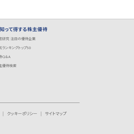
知って得する株主優待
底研究 注目の優待企業
気ランキングトップ50
待Q&A
主優待検索
クッキーポリシー
サイトマップ