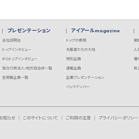
プレゼンテーション
アイアールmagazine
会社説明会
トップの素顔
徹
トップインタビュー
先駆者たちの大地
人
IPOトップインタビュー
特別企画
優
独立行政法人/地方自治体一覧
連載企画
株
全掲載企業一覧
企業プレゼンテーション
バックナンバー
お知らせ
このサイトについて
ご利用の注意
プライバシーポリシー