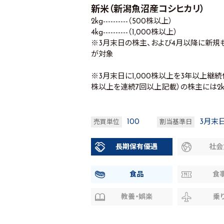
新米（新潟魚沼産コシヒカリ）
2kg----------（500株以上）
4kg----------（1,000株以上）
※3月末日の株主、および4月以降に新規
が対象
※3月末日に1,000株以上を3年以上継
株以上を連続7回以上記載）の株主には2
100
3月末
売買単位
割当基準日
長期保有優遇
社会
食品
食
教養・娯楽
乗