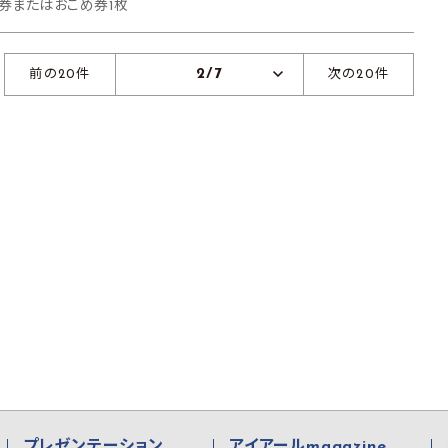
待券またはおこめ券1枚
2/7
前の20件
次の20件
プレゼンテーション
アイアールmagazine