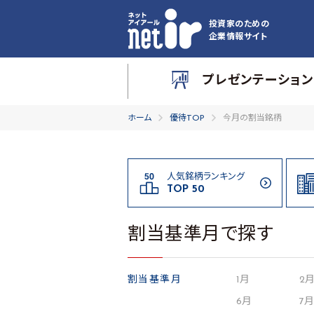
投資家のための
企業情報サイト
プレゼンテーション
ホーム
優待TOP
今月の割当銘柄
人気銘柄ランキング
TOP 50
割当基準月で探す
割当基準月
1月
2
6月
7月