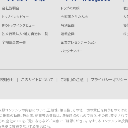
会社説明会
トップの素顔
徹
トップインタビュー
先駆者たちの大地
人
IPOトップインタビュー
特別企画
優
独立行政法人/地方自治体一覧
連載企画
株
全掲載企業一覧
企業プレゼンテーション
バックナンバー
お知らせ
このサイトについて
ご利用の注意
プライバシーポリシー
Rは収録コンテンツの内容について、正確性、相当性、その他一切の責任を負うものではあ
に掲載の動画、静止画、記事等の情報は、収録時点のものであり、その後、変更されて
は、会社のHPをご覧になるなどご自身でご確認ください。 なお、本コンテンツは投
報を基に投資をなされる場合にも、