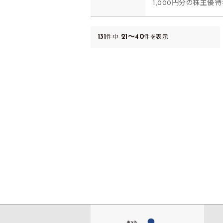
1,000円分の株主優
131
21～40
件中
件を表示