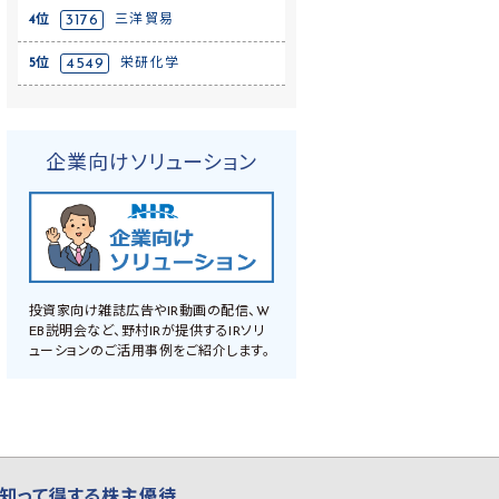
4位
3176
三洋貿易
5位
4549
栄研化学
企業向けソリューション
投資家向け雑誌広告やIR動画の配信、W
EB説明会など、野村IRが提供するIRソリ
ューションのご活用事例をご紹介します。
知って得する株主優待