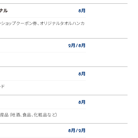
ナル
8月
インショップクーポン券、オリジナルタオルハンカ
2月
8月
8月
ード
8月
特産品（地酒、食品、化粧品など）
8月
2月