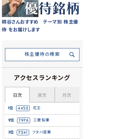
桐谷さんおすすめ テーマ別 株主優
待 をお届けします
株主優待の検索
アクセスランキング
日次
週次
月次
1位
4452
花王
2位
7976
三菱鉛筆
3位
7241
フタバ産業