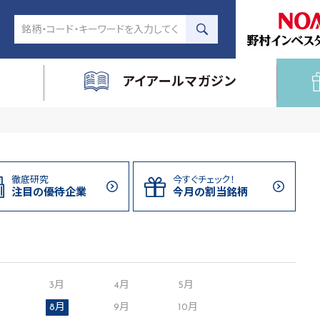
アイアールマガジン
徹底研究
今すぐチェック！
注目の
優待企業
今月の割当
銘柄
月
3月
4月
5月
8月
9月
10月