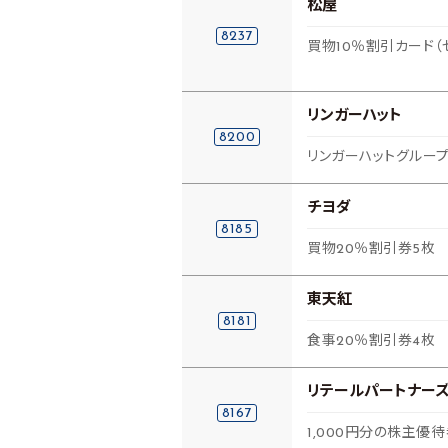
松屋
8237
買物10％割引カード（
リンガーハット
8200
リンガーハットグループ
チヨダ
8185
買物20％割引券5枚
東天紅
8181
食事20％割引券4枚
リテールパートナー
8167
1,000円分の株主優