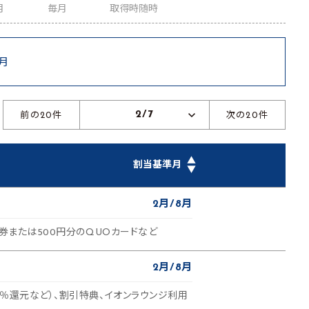
月
毎月
取得時随時
8月
2/7
前の20件
次の20件
▲
割当基準月
▼
2月
8月
待券または500円分のQUOカードなど
2月
8月
1％還元など）、割引特典、イオンラウンジ利用