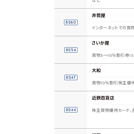
など
井筒屋
8260
インターネットでの買物
さいか屋
8254
買物5～10％割引券15
大和
8247
買物10％割引株主優
近鉄百貨店
8244
株主買物優待カード、