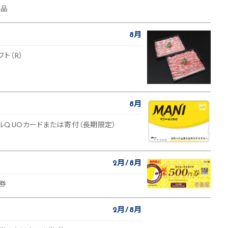
製品
8月
ト（R）
8月
ナルQUOカードまたは寄付（長期限定）
2月
8月
待券
2月
8月