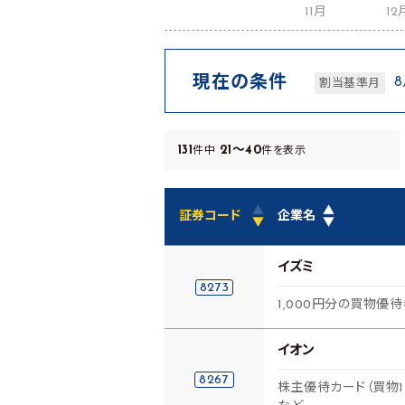
11月
12
現在の条件
割当基準月
131
21～40
件中
件を表示
▲
▲
証券コード
企業名
▼
▼
イズミ
8273
1,000円分の買物優
イオン
8267
株主優待カード（買物