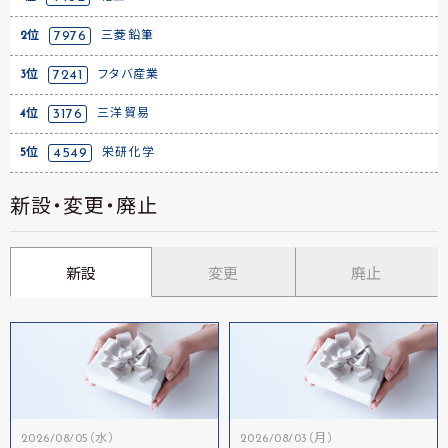
2位
7976
三菱鉛筆
3位
7241
フタバ産業
4位
3176
三洋貿易
5位
4549
栄研化学
新設・変更・廃止
新設
変更
廃止
2026/08/05（水）
2026/08/03（月）