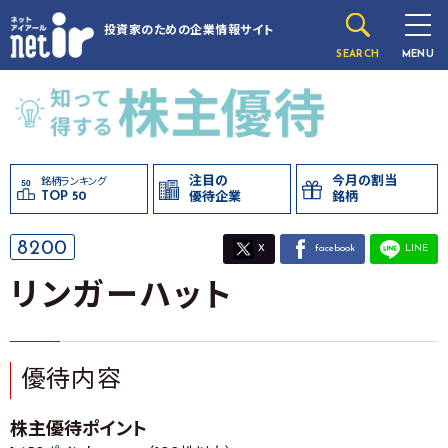
投資家のための
企業情報サイト
SEARCH
MENU
注目の
今月の割当
銘柄ランキング
TOP 50
優待企業
銘柄
8200
X
facebook
LINE
リンガーハット
優待内容
株主優待ポイント