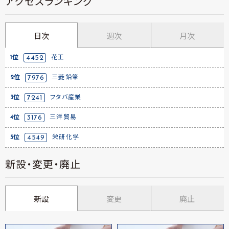
アクセスランキング
日次
週次
月次
1位
4452
花王
2位
7976
三菱鉛筆
3位
7241
フタバ産業
4位
3176
三洋貿易
5位
4549
栄研化学
新設・変更・廃止
新設
変更
廃止