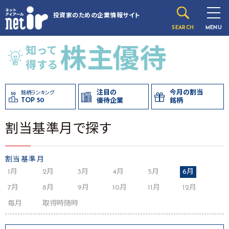
投資家のための
企業情報サイト
SEARCH
MENU
注目の
今月の割当
銘柄ランキング
TOP 50
優待企業
銘柄
割当基準月で探す
割当基準月
1月
2月
3月
4月
5月
6月
7月
8月
9月
10月
11月
12月
毎月
取得時随時