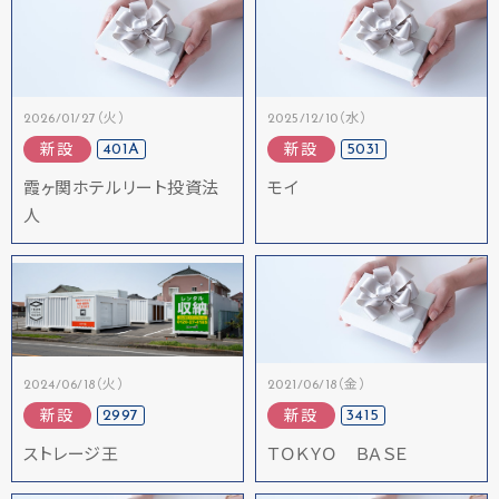
2026/01/27（火）
2025/12/10（水）
401A
5031
新設
新設
霞ヶ関ホテルリート投資法
モイ
人
2024/06/18（火）
2021/06/18（金）
2997
3415
新設
新設
ストレージ王
ＴＯＫＹＯ ＢＡＳＥ