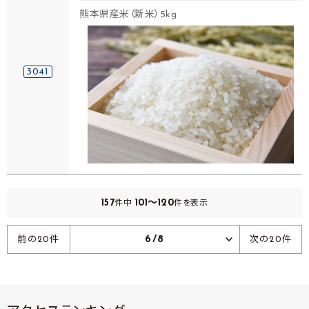
熊本県産米（新米）5kg
3041
157
101～120
件中
件を表示
6/8
前の20件
次の20件