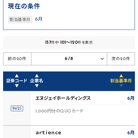
現在の条件
6月
割当基準月
157
101～120
件中
件を表示
6/8
前の20件
次の20件
▲
▲
▲
証券コード
企業名
割当基準月
▼
▼
▼
エヌジェイホールディングス
6月
9421
1,000円分のQUOカード
ａｒｔｉｅｎｃｅ
6月