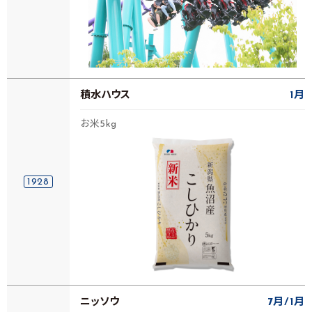
積水ハウス
1月
お米5kg
1928
ニッソウ
7月
1月