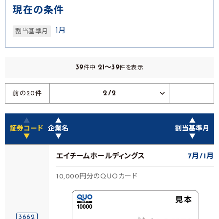
現在の条件
1月
割当基準月
39
21～39
件中
件を表示
2/2
前の20件
▲
▲
▲
証券コード
企業名
割当基準月
▼
▼
▼
エイチームホールディングス
7月
1月
10,000円分のQUOカード
3662