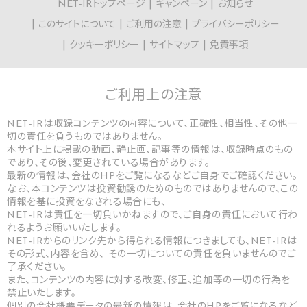
NET-IRトップページ
キャンペーン
お知らせ
このサイトについて
ご利用の注意
プライバシーポリシー
クッキーポリシー
サイトマップ
免責事項
ご利用上の
注意
NET-IRは収録コンテンツの内容について、正確性、相当性、その他一
切の責任を負うものではありません。
本サイト上に掲載の動画、静止画、記事等の情報は、収録時点のもの
であり、その後、変更されている場合があります。
最新の情報は、会社のHPをご覧になるなどご自身でご確認ください。
なお、本コンテンツは投資勧誘のためのものではありませんので、この
情報を基に投資をなされる場合にも、
NET-IRは責任を一切負いかねますので、ご自身の責任において行わ
れるようお願いいたします。
NET-IRからのリンク先から得られる情報につきましても、NET-IRは
その形式、内容を含め、 その一切についての責任を負いませんのでご
了承ください。
また、コンテンツの内容に対する改変、修正、追加等の一切の行為を
禁止いたします。
個別の会社概要データの最新の情報は、会社のHPをご覧になるなど