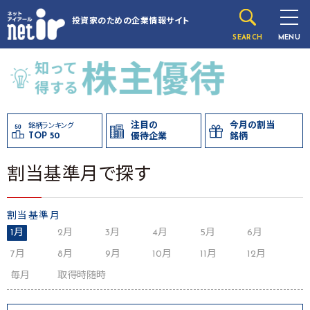
投資家のための
企業情報サイト
SEARCH
MENU
注目の
今月の割当
銘柄ランキング
TOP 50
優待企業
銘柄
割当基準月で探す
割当基準月
1月
2月
3月
4月
5月
6月
7月
8月
9月
10月
11月
12月
毎月
取得時随時