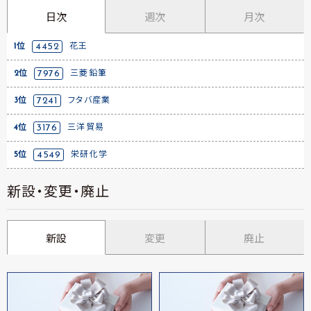
日次
週次
月次
1位
4452
花王
2位
7976
三菱鉛筆
3位
7241
フタバ産業
4位
3176
三洋貿易
5位
4549
栄研化学
新設・変更・廃止
新設
変更
廃止