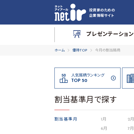
投資家のための
企業情報サイト
プレゼンテーション
ホーム
優待TOP
今月の割当銘柄
人気銘柄ランキング
TOP 50
割当基準月で探す
割当基準月
1月
2
6月
7月