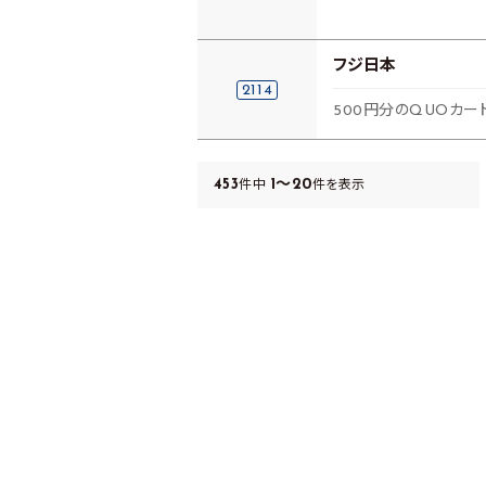
フジ日本
2114
500円分のQUOカー
453
1～20
件中
件を表示