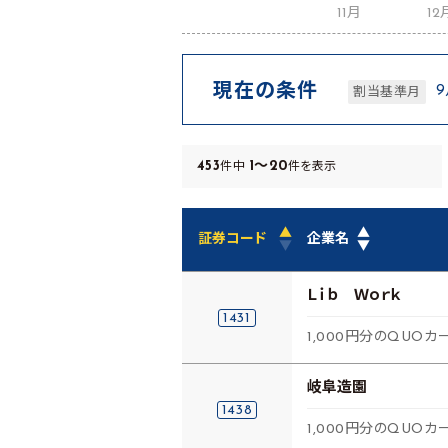
11月
12
現在の条件
割当基準月
453
1～20
件中
件を表示
▲
▲
証券コード
企業名
▼
▼
Ｌｉｂ Ｗｏｒｋ
1431
1,000円分のQUOカー
岐阜造園
1438
1,000円分のQUOカ