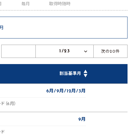
月
毎月
取得時随時
9月
1/23
次の20件
▲
割当基準月
▼
6月
9月
12月
3月
ド（6月）
9月
ード