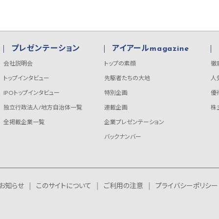
プレゼンテーション
アイアールmagazine
会社説明会
トップの素顔
徹
トップインタビュー
先駆者たちの大地
人
IPOトップインタビュー
特別企画
優
独立行政法人/地方自治体一覧
連載企画
株
全掲載企業一覧
企業プレゼンテーション
バックナンバー
お知らせ
このサイトについて
ご利用の注意
プライバシーポリシー