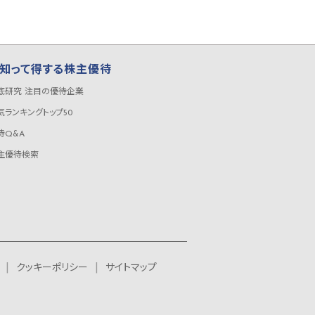
知って得する株主優待
底研究 注目の優待企業
気ランキングトップ50
待Q&A
主優待検索
クッキーポリシー
サイトマップ