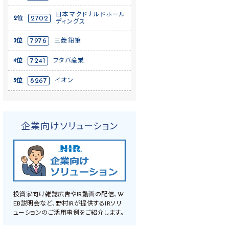
日本マクドナルドホール
2位
2702
ディングス
3位
7976
三菱鉛筆
4位
7241
フタバ産業
5位
8267
イオン
企業向けソリューション
投資家向け雑誌広告やIR動画の配信、W
EB説明会など、野村IRが提供するIRソリ
ューションのご活用事例をご紹介します。