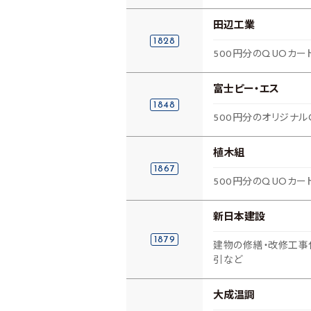
田辺工業
1828
500円分のQUOカー
富士ピー・エス
1848
500円分のオリジナル
植木組
1867
500円分のQUOカー
新日本建設
1879
建物の修繕・改修工事
引など
大成温調