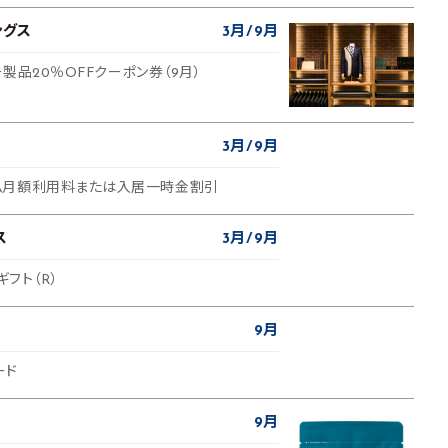
ングス
3月
9月
ー製品20％OFFクーポン券（9月）
3月
9月
ム月額利用料または入居一時金割引
ス
3月
9月
ギフト（R）
9月
ード
9月