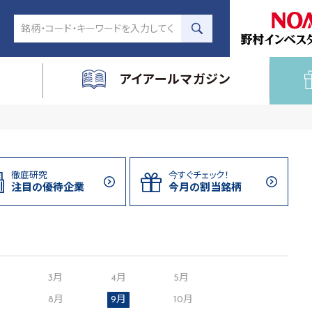
アイアールマガジン
徹底研究
今すぐチェック！
注目の
優待企業
今月の割当
銘柄
月
3月
4月
5月
8月
9月
10月