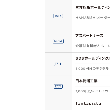
三井松島ホールディ
1518
HANABISHIオーダ
アズパートナーズ
160A
介護付有料老人ホー
ＳＤＳホールディング
1711
5,000円分のデジタル
日本乾溜工業
1771
3,000円分のQUOカ
ｆａｎｔａｓｉｓｔａ