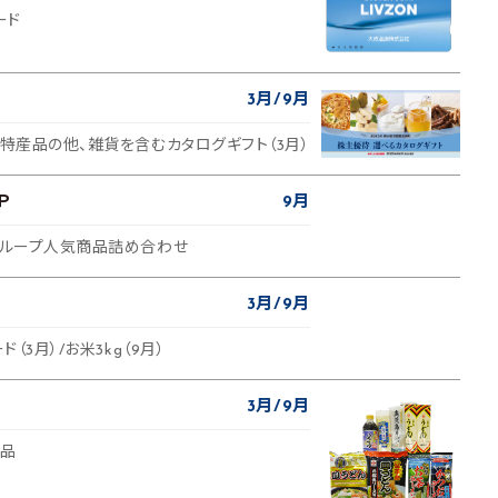
ード
3月
9月
地特産品の他、雑貨を含むカタログギフト（3月）
Ｐ
9月
社グループ人気商品詰め合わせ
3月
9月
ド（3月）/お米3kg（9月）
3月
9月
製品