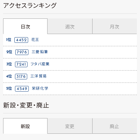
アクセスランキング
日次
週次
月次
1位
4452
花王
2位
7976
三菱鉛筆
3位
7241
フタバ産業
4位
3176
三洋貿易
5位
4549
栄研化学
新設・変更・廃止
新設
変更
廃止