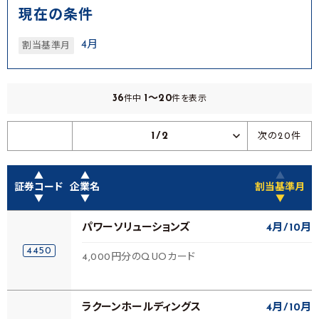
現在の条件
4月
割当基準月
36
1～20
件中
件を表示
1/2
次の20件
▲
▲
▲
証券コード
企業名
割当基準月
▼
▼
▼
パワーソリューションズ
4月
10月
4450
4,000円分のQUOカード
ラクーンホールディングス
4月
10月