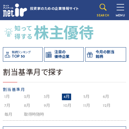
投資家のための
企業情報サイト
SEARCH
MENU
注目の
今月の割当
銘柄ランキング
TOP 50
優待企業
銘柄
割当基準月で探す
割当基準月
1月
2月
3月
4月
5月
6月
7月
8月
9月
10月
11月
12月
毎月
取得時随時