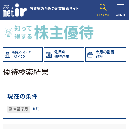
投資家のための
企業情報サイト
SEARCH
MENU
注目の
今月の割当
銘柄ランキング
TOP 50
優待企業
銘柄
優待検索結果
現在の条件
6月
割当基準月