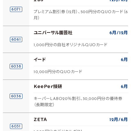
ＩＢＪ
12月
6月
6071
プレミアム割引券（12月）、500円分のQUOカード（6
月）
ユニバーサル園芸社
6月
12月
6061
1,000円分の自社オリジナルQUOカード
イード
6月
6038
10,000円分のQUOカード
ＫｅｅＰｅｒ技研
6月
6036
キーパーLABO20％割引、30,000円分の優待券
（長期限定）
ＺＥＴＡ
12月
6月
6031