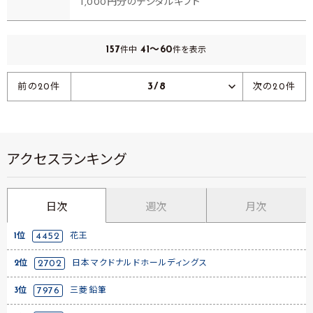
1,000円分のデジタルギフト
157
41～60
件中
件を表示
3/8
前の20件
次の20件
アクセスランキング
日次
週次
月次
1位
4452
花王
2位
2702
日本マクドナルドホールディングス
3位
7976
三菱鉛筆