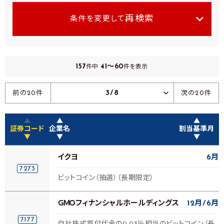
再検索
条件を変更して
157
41～60
件中
件を表示
3/8
前の20件
次の20件
▲
▲
▲
証券コード
企業名
割当基準月
▼
▼
▼
イクヨ
6月
7273
ビットコイン（抽選）（長期限定）
ＧＭＯフィナンシャルホールディングス
12月
6月
7177