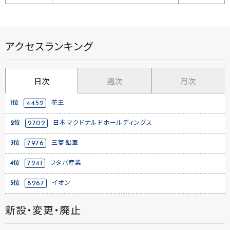
アクセスランキング
日次
週次
月次
1位
4452
花王
2位
2702
日本マクドナルドホールディングス
3位
7976
三菱鉛筆
4位
7241
フタバ産業
5位
8267
イオン
新設・変更・廃止