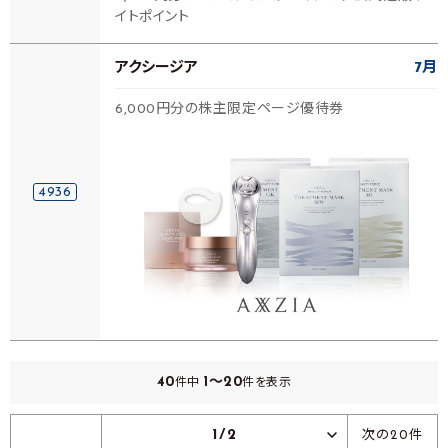
イトポイント
アクシージア
7月
6,000円分の株主限定ページ優待券
4936
40
1～20
件中
件を表示
1/2
次の20件