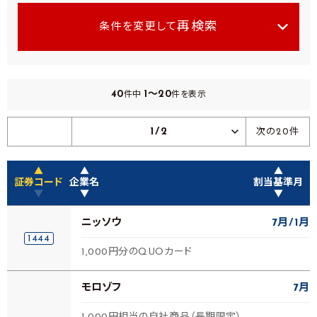
再検索
条件を変更して
40
1～20
件中
件を表示
1/2
次の20件
▲
▲
▲
証券コード
企業名
割当基準月
▼
▼
▼
ニッソウ
7月
1月
1444
1,000円分のQUOカード
モロゾフ
7月