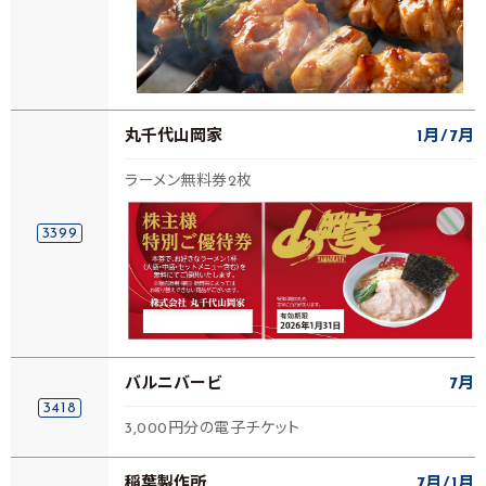
丸千代山岡家
1月
7月
ラーメン無料券2枚
3399
バルニバービ
7月
3418
3,000円分の電子チケット
稲葉製作所
7月
1月