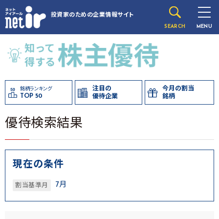
投資家のための
企業情報サイト
SEARCH
MENU
注目の
今月の割当
銘柄ランキング
TOP 50
優待企業
銘柄
優待検索結果
現在の条件
7月
割当基準月