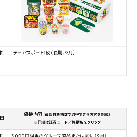
末
1デーパスポート1枚（長期、9月）
優待内容
（最低対象株数で取得できる内容を記載）
日
※詳細は証券コード／銘柄名をクリック
末
5,000円相当のグループ商品または寄付（9月）