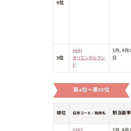
2位
4661
3月、9月
3位
オリエンタルラン
日
ド
第4位～第10位
順位
割当基準
証券コード／銘柄名
2282
3月、9月