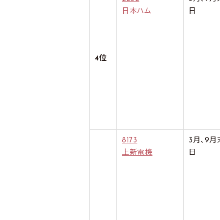
日本ハム
日
4位
8173
3月、9月
上新電機
日