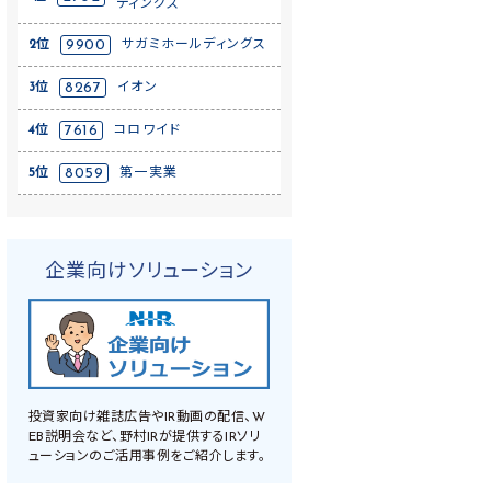
ディングス
2位
9900
サガミホールディングス
3位
8267
イオン
4位
7616
コロワイド
5位
8059
第一実業
企業向けソリューション
投資家向け雑誌広告やIR動画の配信、W
EB説明会など、野村IRが提供するIRソリ
ューションのご活用事例をご紹介します。