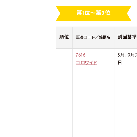
第1位～第3位
順位
割当基準
証券コード／銘柄名
7616
3月、9月
コロワイド
日