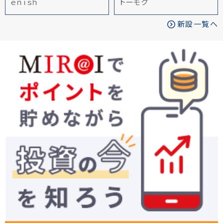
ｅｎｉｓｈ
トーモク
新設一覧へ