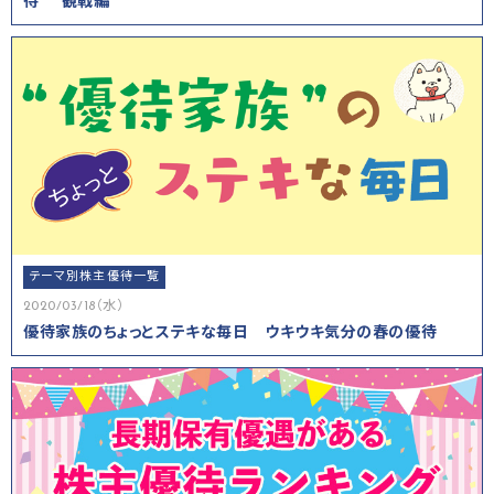
待” 観戦編
テーマ別株主優待一覧
2020/03/18（水）
優待家族のちょっとステキな毎日 ウキウキ気分の春の優待