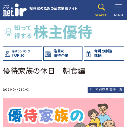
投資家のための
企業情報サイト
SEARCH
MENU
注目の
今月の割当
銘柄ランキング
TOP 50
優待企業
銘柄
優待家族の休日 朝食編
2021/04/28（水）
テーマ別株主優待一覧