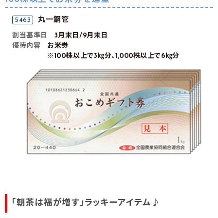
丸一鋼管
5463
割当基準日
3月末日/9月末日
優待内容
お米券
※100株以上で3㎏分、1,000株以上で6㎏分
「朝茶は福が増す」ラッキーアイテム♪