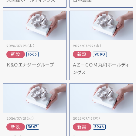
大黒屋ホールディングス
日本農薬
2026/07/23（木）
2026/07/22（水）
1663
9090
新設
新設
Ｋ＆Ｏエナジーグループ
ＡＺ－ＣＯＭ丸和ホールディ
ングス
2026/07/21（火）
2026/07/16（木）
3667
3946
新設
新設