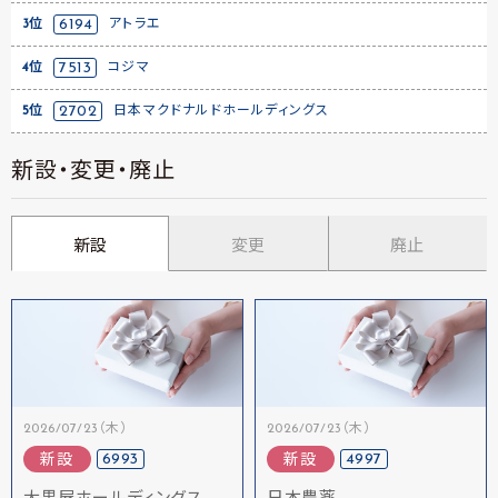
3位
6194
アトラエ
4位
7513
コジマ
5位
2702
日本マクドナルドホールディングス
新設・変更・廃止
新設
変更
廃止
2026/07/23（木）
2026/07/23（木）
6993
4997
新設
新設