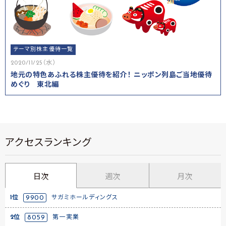
テーマ別株主優待一覧
2020/11/25（水）
地元の特色あふれる株主優待を紹介！ ニッポン列島ご当地優待
めぐり 東北編
アクセスランキング
日次
週次
月次
1位
9900
サガミホールディングス
2位
8059
第一実業