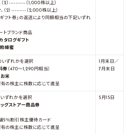
（2）----------（1,000株以上）
、（2）---------（2,000株以上）
ギフト券」の返送により同額相当の下記いずれ
ートブランド商品
カタログギフト
純粋蜂蜜
）のいずれかを選択
1月末日／
料券
（470～1,290円相当）
7月末日
のお米
保有の株主に株数に応じて進呈
Bのいずれかを選択
5月15日
ラッグストアー商品券
店舗5％割引株主優待カード
保有の株主に株数に応じて進呈