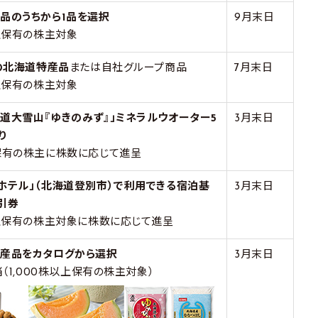
品のうちから1品を選択
9月末日
以上保有の株主対象
当の北海道特産品
または自社グループ商品
7月末日
以上保有の株主対象
道大雪山『ゆきのみず』」ミネラルウオーター5
3月末日
り
保有の株主に株数に応じて進呈
ホテル」（北海道登別市）で利用できる宿泊基
3月末日
引券
以上保有の株主対象に株数に応じて進呈
名産品をカタログから選択
3月末日
当（1,000株以上保有の株主対象）