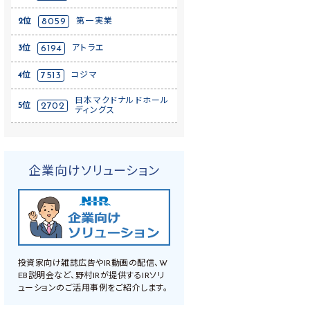
2位
8059
第一実業
3位
6194
アトラエ
4位
7513
コジマ
日本マクドナルドホール
5位
2702
ディングス
企業向けソリューション
投資家向け雑誌広告やIR動画の配信、W
EB説明会など、野村IRが提供するIRソリ
ューションのご活用事例をご紹介します。