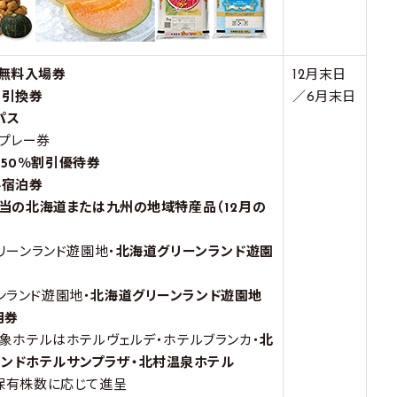
無料入場券
12月末日
用引換券
／6月末日
パス
料プレー券
50％割引優待券
料宿泊券
円相当の北海道または九州の地域特産品（12月の
はグリーンランド遊園地・
北海道グリーンランド遊園
ーンランド遊園地・
北海道グリーンランド遊園地
用券
の対象ホテルはホテルヴェルデ・ホテルブランカ・
北
ランドホテルサンプラザ・北村温泉ホテル
）を保有株数に応じて進呈