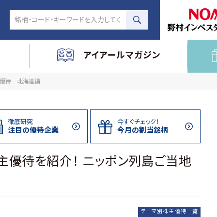
アイアールマガジン
優待 北海道編
徹底研究
今すぐチェック！
注目の
優待企業
今月の割当
銘柄
主優待を紹介！ ニッポン列島ご当地
テーマ別株主優待一覧