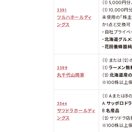
（1）5,000円分、
3391
（1）10,000円分
ツルハホールディ
未使用の「株主
ングス
か1点と交換可
・自社プライベ
・
北海道グルメ
・
花田養蜂園
（1）または（2
3399
（1）
ラーメン無
丸千代山岡家
（2）
北海道産
※100株以上
（1）Aまたは
3544
A.
サッポロド
サツドラホールディ
B.
名産品
ングス
（2）サツドラ
※100株以上