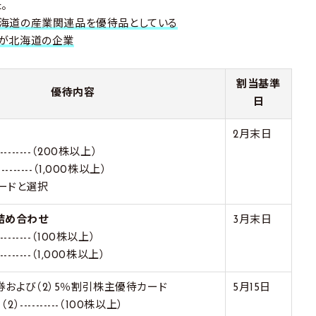
。
北海道の産業関連品を優待品としている
地が北海道の企業
割当基準
優待内容
日
2月末日
-------（200株以上）
-------（1,000株以上）
カードと選択
詰め合わせ
3月末日
-------（100株以上）
-------（1,000株以上）
ト券および（2）5％割引株主優待カード
5月15日
（2）----------（100株以上）