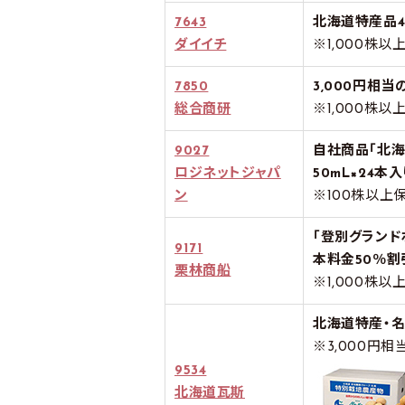
7643
北海道特産品4
ダイイチ
※1,000株
7850
3,000円相
総合商研
※1,000株
9027
自社商品「北海
ロジネットジャパ
50mL×24本入
ン
※100株以上
「登別グランド
9171
本料金50％割
栗林商船
※1,000株
北海道特産・
※3,000円相
9534
北海道瓦斯