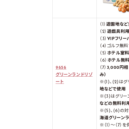
（1）
遊園地など
（2）
遊戯具利
（3）
VIPフリー
（4）ゴルフ無
（5）
ホテル室料
（6）
ホテル無
9656
（7）
3,000
グリーンランドリゾ
み）
ート
※(1)、(2)
地などで使用
※(3)はグリ
などの無料利
※(5)、(6)
海道グリーン
※（1）～（7