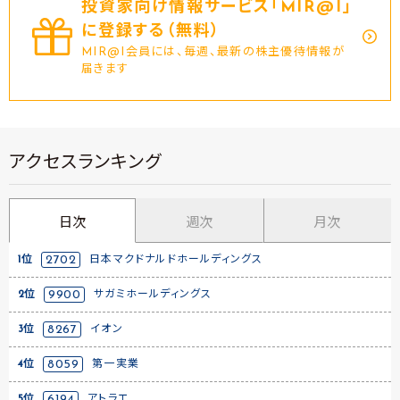
投資家向け情報サービス｢MIR@I｣
に登録する（無料）
MIR@I会員には、毎週、最新の株主優待情報が
届きます
アクセスランキング
日次
週次
月次
1位
2702
日本マクドナルドホールディングス
2位
9900
サガミホールディングス
3位
8267
イオン
4位
8059
第一実業
5位
6194
アトラエ