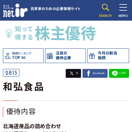
投資家のための
企業情報サイト
SEARCH
MENU
注目の
今月の割当
銘柄ランキング
TOP 50
優待企業
銘柄
2813
X
facebook
LINE
和弘食品
優待内容
北海道産品の詰め合わせ