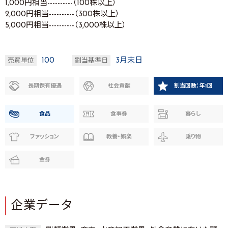
1,000円相当----------（100株以上）
2,000円相当----------（300株以上）
5,000円相当----------（3,000株以上）
100
3月末日
売買単位
割当基準日
長期保有優遇
社会貢献
割当回数：年1回
食品
食事券
暮らし
ファッション
教養・娯楽
乗り物
金券
企業データ