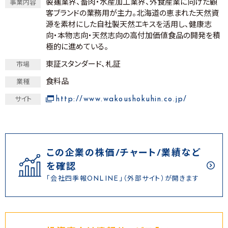
製麺業界、畜肉・水産加工業界、外食産業に向けた顧
事業内容
客ブランドの業務用が主力。北海道の恵まれた天然資
源を素材にした自社製天然エキスを活用し、健康志
向・本物志向・天然志向の高付加価値食品の開発を積
極的に進めている。
東証スタンダード、札証
市場
食料品
業種
http://www.wakoushokuhin.co.jp/
サイト
この企業の株価/チャート/業績など
を確認
「会社四季報ONLINE」（外部サイト）が開きます