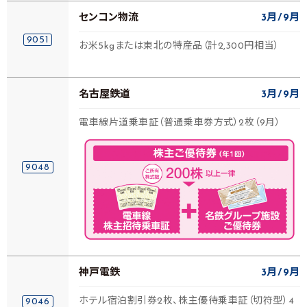
センコン物流
3月
9月
9051
お米5kgまたは東北の特産品（計2,300円相当）
名古屋鉄道
3月
9月
電車線片道乗車証（普通乗車券方式）2枚（9月）
9048
神戸電鉄
3月
9月
ホテル宿泊割引券2枚、株主優待乗車証（切符型）4
9046