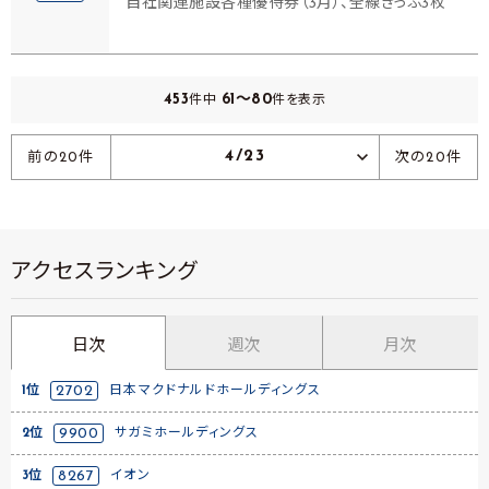
自社関連施設各種優待券（3月）、全線きっぷ3枚
453
61～80
件中
件を表示
4/23
前の20件
次の20件
アクセスランキング
日次
週次
月次
1位
2702
日本マクドナルドホールディングス
2位
9900
サガミホールディングス
3位
8267
イオン