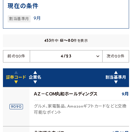
現在の条件
9月
割当基準月
453
61～80
件中
件を表示
4/23
前の20件
次の20件
▲
▲
▲
証券コード
企業名
割当基準月
▼
▼
▼
ＡＺ－ＣＯＭ丸和ホールディングス
9月
グルメ、家電製品、Amazonギフトカードなどと交換
9090
可能なポイント