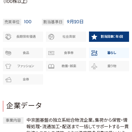
（100株以上）
100
9月20日
売買単位
割当基準日
長期保有優遇
社会貢献
割当回数：年1回
食品
食事券
暮らし
ファッション
教養・娯楽
乗り物
金券
企業データ
中京圏基盤の独立系総合物流企業。集荷から保管・情
事業内容
報処理・流通加工・配送まで一括してサポートする一貫