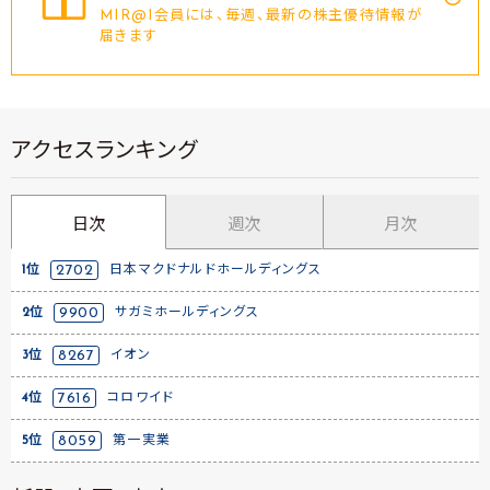
MIR@I会員には、毎週、最新の株主優待情報が
届きます
アクセスランキング
日次
週次
月次
1位
2702
日本マクドナルドホールディングス
2位
9900
サガミホールディングス
3位
8267
イオン
4位
7616
コロワイド
5位
8059
第一実業