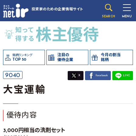
投資家のための
企業情報サイト
SEARCH
MENU
注目の
今月の割当
銘柄ランキング
TOP 50
優待企業
銘柄
9040
X
facebook
LINE
大宝運輸
優待内容
3,000円相当の洗剤セット