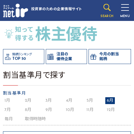
投資家のための
企業情報サイト
SEARCH
MENU
注目の
今月の割当
銘柄ランキング
TOP 50
優待企業
銘柄
割当基準月で探す
割当基準月
1月
2月
3月
4月
5月
6月
7月
8月
9月
10月
11月
12月
毎月
取得時随時