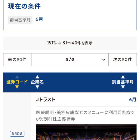
現在の条件
6月
割当基準月
157
21～40
件中
件を表示
2/8
前の20件
次の20件
▲
▲
▲
証券コード
企業名
割当基準月
▼
▼
▼
Ｊトラスト
6月
医療脱毛・美容皮膚などのメニューに利用可能な2
0％割引株主優待券
8508