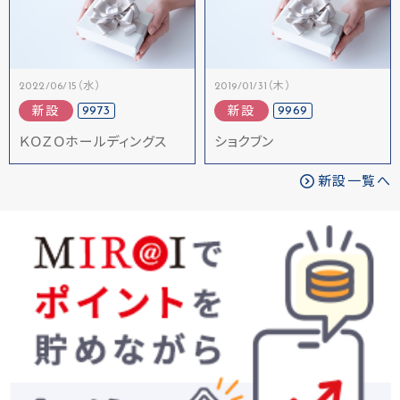
2022/06/15（水）
2019/01/31（木）
9973
9969
新設
新設
ＫＯＺＯホールディングス
ショクブン
新設一覧へ