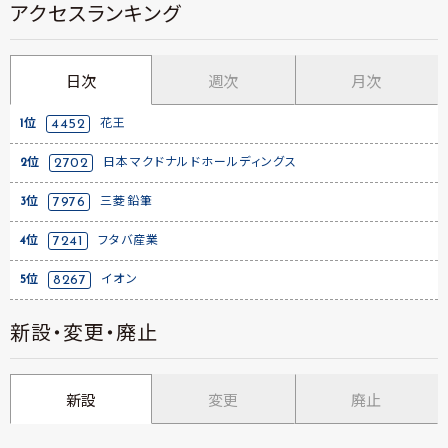
アクセスランキング
日次
週次
月次
1位
4452
花王
2位
2702
日本マクドナルドホールディングス
3位
7976
三菱鉛筆
4位
7241
フタバ産業
5位
8267
イオン
新設・変更・廃止
新設
変更
廃止