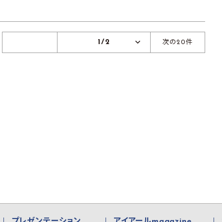
1/2
次の20件
プレゼンテーション
アイアールmagazine