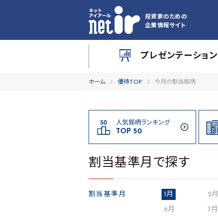
投資家のための
企業情報サイト
プレゼンテーション
ホーム
優待TOP
今月の割当銘柄
人気銘柄ランキング
TOP 50
割当基準月で探す
割当基準月
1月
2
6月
7月