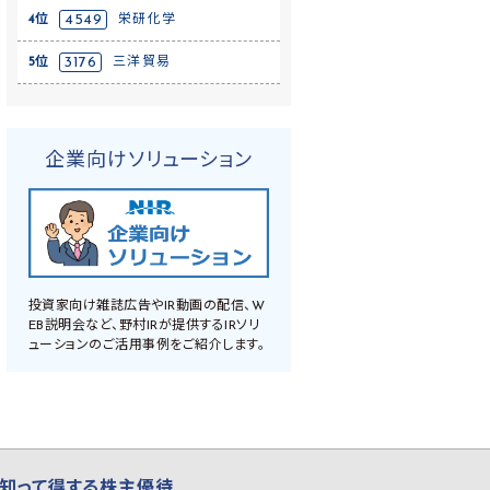
4位
4549
栄研化学
5位
3176
三洋貿易
企業向けソリューション
投資家向け雑誌広告やIR動画の配信、W
EB説明会など、野村IRが提供するIRソリ
ューションのご活用事例をご紹介します。
知って得する株主優待