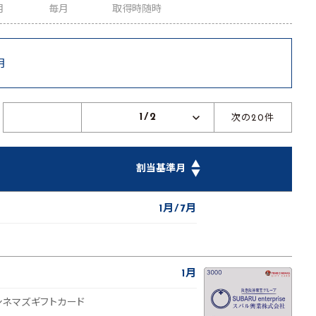
月
毎月
取得時随時
月
1/2
次の20件
▲
割当基準月
▼
1月
7月
1月
Oシネマズギフトカード