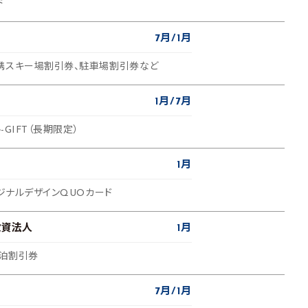
ド
7月
1月
携スキー場割引券、駐車場割引券など
1月
7月
-GIFT（長期限定）
1月
リジナルデザインQUOカード
投資法人
1月
宿泊割引券
7月
1月