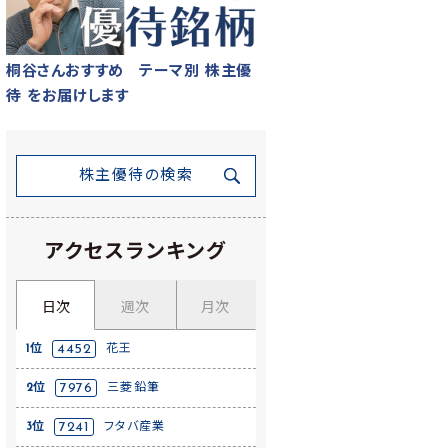
桐谷さんおすすめ テーマ別 株主優
待 をお届けします
株主優待の検索
アクセスランキング
日次
週次
月次
1位
4452
花王
2位
7976
三菱鉛筆
3位
7241
フタバ産業