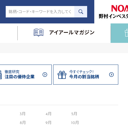
アイアールマガジン
徹底研究
今すぐチェック！
注目の
優待企業
今月の割当
銘柄
月
3月
4月
5月
8月
9月
10月