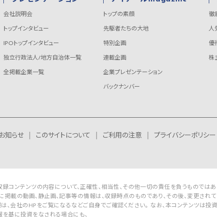
会社説明会
トップの素顔
徹
トップインタビュー
先駆者たちの大地
人
IPOトップインタビュー
特別企画
優
独立行政法人/地方自治体一覧
連載企画
株
全掲載企業一覧
企業プレゼンテーション
バックナンバー
お知らせ
このサイトについて
ご利用の注意
プライバシーポリシー
Rは収録コンテンツの内容について、正確性、相当性、その他一切の責任を負うものではあ
に掲載の動画、静止画、記事等の情報は、収録時点のものであり、その後、変更されて
は、会社のHPをご覧になるなどご自身でご確認ください。 なお、本コンテンツは投
報を基に投資をなされる場合にも、