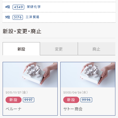
4位
4549
栄研化学
5位
3176
三洋貿易
新設・変更・廃止
新設
変更
廃止
2015/11/27（金）
2002/06/26（水）
9997
9996
新設
新設
ベルーナ
サトー商会