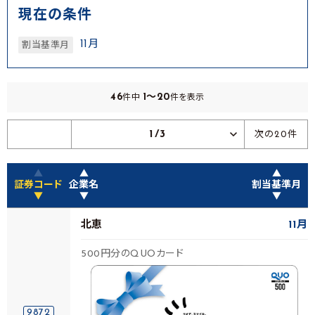
現在の条件
11月
割当基準月
46
1～20
件中
件を表示
1/3
次の20件
▲
▲
▲
証券コード
企業名
割当基準月
▼
▼
▼
北恵
11月
500円分のQUOカード
9872