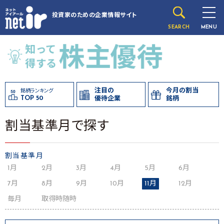
投資家のための
企業情報サイト
SEARCH
MENU
注目の
今月の割当
銘柄ランキング
TOP 50
優待企業
銘柄
割当基準月で探す
割当基準月
1月
2月
3月
4月
5月
6月
7月
8月
9月
10月
11月
12月
毎月
取得時随時