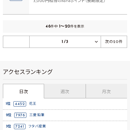
3,000円相当のnoteポイント（長期限定）
46
1～20
件中
件を表示
1/3
次の20件
アクセスランキング
日次
週次
月次
1位
4452
花王
2位
7976
三菱鉛筆
3位
7241
フタバ産業