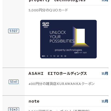
ｐｒｏｐｅｒｔｙ ｔｅｃｈｎｏｌｏｇｉｅｓ
11月
5,000円分のQUOカード
5527
ＡＳＡＨＩ ＥＩＴＯホールディングス
11月
5341
400円分の雑貨店KURAWANKAクーポン
ｎｏｔｅ
11月
5243