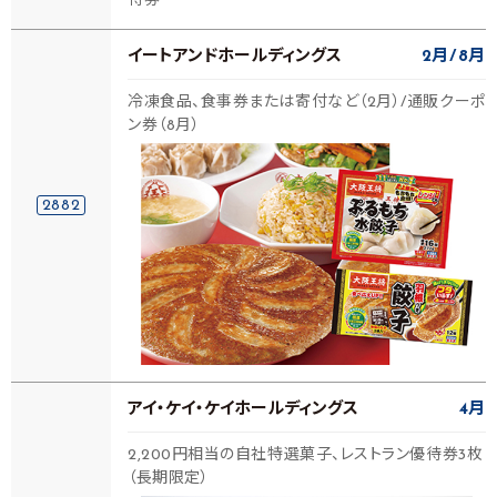
待券
イートアンドホールディングス
2月
8月
冷凍食品、食事券または寄付など（2月）/通販クーポ
ン券（8月）
2882
アイ・ケイ・ケイホールディングス
4月
2,200円相当の自社特選菓子、レストラン優待券3枚
（長期限定）