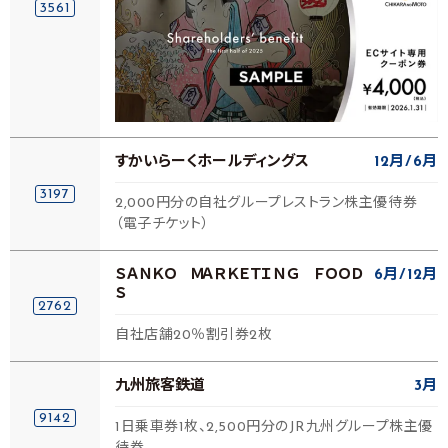
3561
すかいらーくホールディングス
12月
6月
3197
2,000円分の自社グループレストラン株主優待券
（電子チケット）
ＳＡＮＫＯ ＭＡＲＫＥＴＩＮＧ ＦＯＯＤ
6月
12月
Ｓ
2762
自社店舗20％割引券2枚
九州旅客鉄道
3月
9142
1日乗車券1枚、2,500円分のJR九州グループ株主優