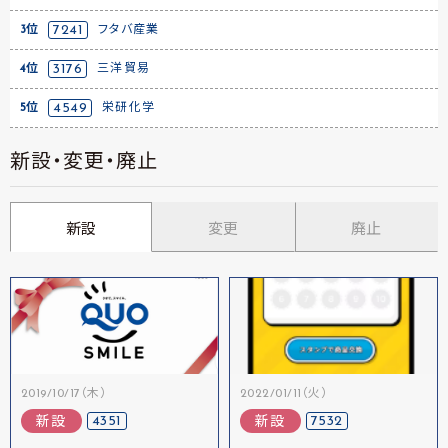
3位
7241
フタバ産業
4位
3176
三洋貿易
5位
4549
栄研化学
新設・変更・廃止
新設
変更
廃止
2019/10/17（木）
2022/01/11（火）
4351
7532
新設
新設