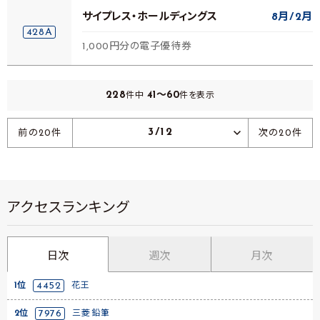
サイプレス・ホールディングス
8月
2月
428A
1,000円分の電子優待券
228
41～60
件中
件を表示
3/12
前の20件
次の20件
アクセスランキング
日次
週次
月次
1位
4452
花王
2位
7976
三菱鉛筆