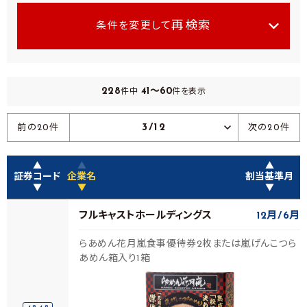
再検索
条件を変更して
228
41～60
件中
件を表示
3/12
前の20件
次の20件
▲
▲
▲
証券コード
企業名
割当基準月
▼
▼
▼
フルキャストホールディングス
12月
6月
らあめん花月嵐食事優待券2枚または嵐げんこつら
あめん箱入り1箱