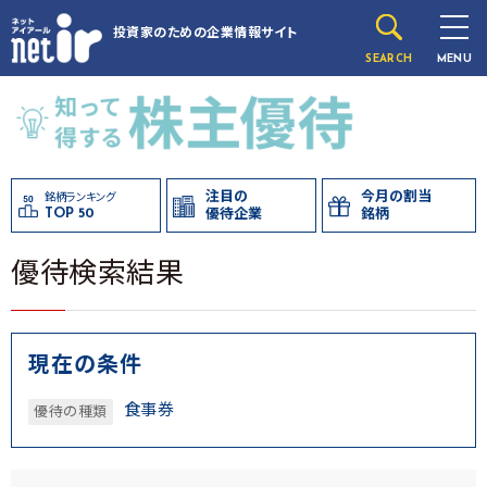
投資家のための
企業情報サイト
SEARCH
MENU
注目の
今月の割当
銘柄ランキング
TOP 50
優待企業
銘柄
優待検索結果
現在の条件
食事券
優待の種類