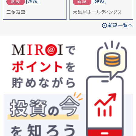
7976
6993
新設
新設
三菱鉛筆
大黒屋ホールディングス
新設一覧へ