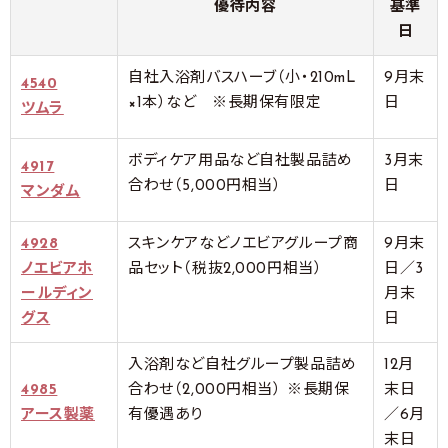
優待内容
基準
日
自社入浴剤バスハーブ（小・210mL
9月末
4540
×1本）など ※長期保有限定
日
ツムラ
ボディケア用品など自社製品詰め
3月末
4917
合わせ（5,000円相当）
日
マンダム
4928
スキンケアなどノエビアグループ商
9月末
ノエビアホ
品セット（税抜2,000円相当）
日／3
ールディン
月末
グス
日
入浴剤など自社グループ製品詰め
12月
4985
合わせ（2,000円相当） ※長期保
末日
アース製薬
有優遇あり
／6月
末日