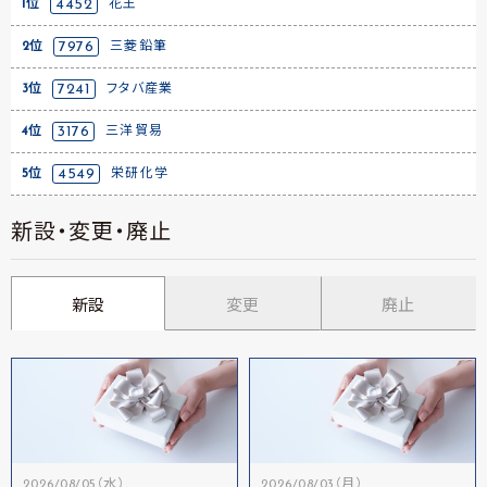
1位
4452
花王
2位
7976
三菱鉛筆
3位
7241
フタバ産業
4位
3176
三洋貿易
5位
4549
栄研化学
新設・変更・廃止
新設
変更
廃止
2026/08/05（水）
2026/08/03（月）