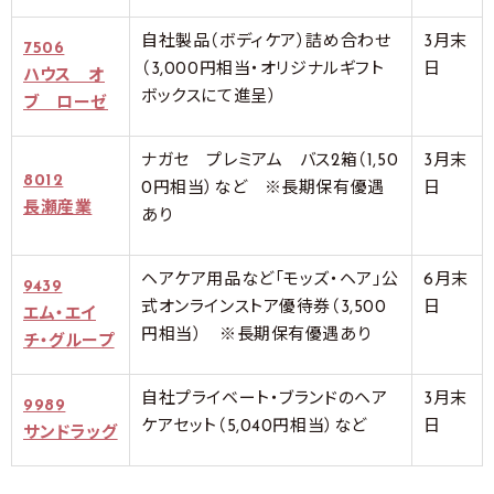
自社製品（ボディケア）詰め合わせ
3月末
7506
（3,000円相当・オリジナルギフト
日
ハウス オ
ボックスにて進呈）
ブ ローゼ
ナガセ プレミアム バス2箱（1,50
3月末
8012
0円相当）など ※長期保有優遇
日
長瀬産業
あり
ヘアケア用品など「モッズ・ヘア」公
6月末
9439
式オンラインストア優待券（3,500
日
エム・エイ
円相当） ※長期保有優遇あり
チ・グループ
自社プライベート・ブランドのヘア
3月末
9989
ケアセット（5,040円相当）など
日
サンドラッグ