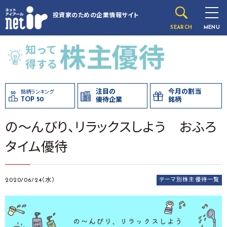
投資家のための
企業情報サイト
SEARCH
MENU
注目の
今月の割当
銘柄ランキング
TOP 50
優待企業
銘柄
の～んびり、リラックスしよう おふろ
タイム優待
2020/06/24（水）
テーマ別株主優待一覧