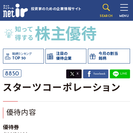
投資家のための
企業情報サイト
SEARCH
MENU
注目の
今月の割当
銘柄ランキング
TOP 50
優待企業
銘柄
8850
X
facebook
LINE
スターツコーポレーション
優待内容
優待券