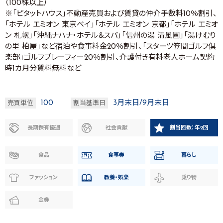
（100株以上）
※「ピタットハウス」不動産売買および賃貸の仲介手数料10％割引、
「ホテル エミオン 東京ベイ」「ホテル エミオン 京都」「ホテル エミオ
ン 札幌」「沖縄ナハナ・ホテル＆スパ」「信州の湯 清風園」「湯けむり
の里 柏屋」など宿泊や食事料金20％割引、「スターツ笠間ゴルフ倶
楽部」ゴルフプレーフィー20％割引、介護付き有料老人ホーム契約
時1カ月分賃料無料など
100
3月末日/9月末日
売買単位
割当基準日
長期保有優遇
社会貢献
割当回数：年2回
食品
食事券
暮らし
ファッション
教養・娯楽
乗り物
金券