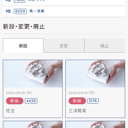
4位
7616
コロワイド
5位
8059
第一実業
新設・変更・廃止
新設
変更
廃止
2026/08/05（水）
2026/08/03（月）
4452
3176
新設
新設
花王
三洋貿易