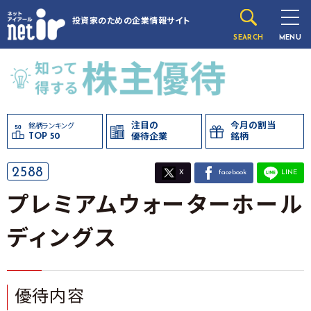
投資家のための
企業情報サイト
SEARCH
MENU
注目の
今月の割当
銘柄ランキング
TOP 50
優待企業
銘柄
2588
X
facebook
LINE
プレミアムウォーターホール
ディングス
優待内容