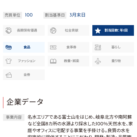
100
3月末日
売買単位
割当基準日
長期保有優遇
社会貢献
割当回数：年1回
食品
食事券
暮らし
ファッション
教養・娯楽
乗り物
金券
企業データ
名水エリアである富士山をはじめ、岐阜北方や南阿蘇
事業内容
など全国8カ所の水源より採水した100％天然水を、家
庭やオフィスに宅配する事業を手掛ける。良質の水を