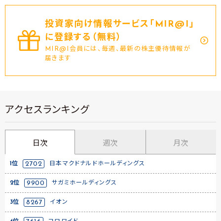
投資家向け情報サービス｢MIR@I｣
に登録する（無料）
MIR@I会員には、毎週、最新の株主優待情報が
届きます
アクセスランキング
日次
週次
月次
1位
2702
日本マクドナルドホールディングス
2位
9900
サガミホールディングス
3位
8267
イオン