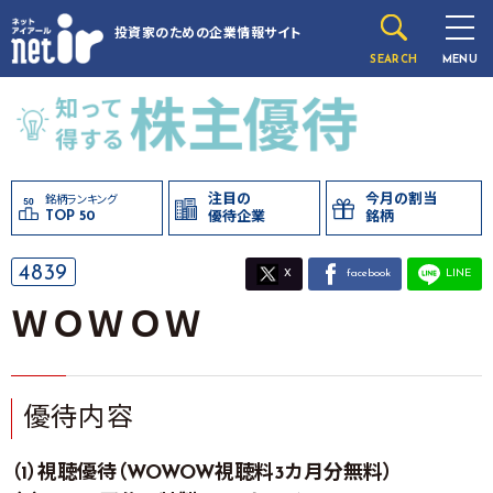
投資家のための
企業情報サイト
SEARCH
MENU
注目の
今月の割当
銘柄ランキング
TOP 50
優待企業
銘柄
4839
X
facebook
LINE
ＷＯＷＯＷ
優待内容
（1）視聴優待（WOWOW視聴料3カ月分無料）