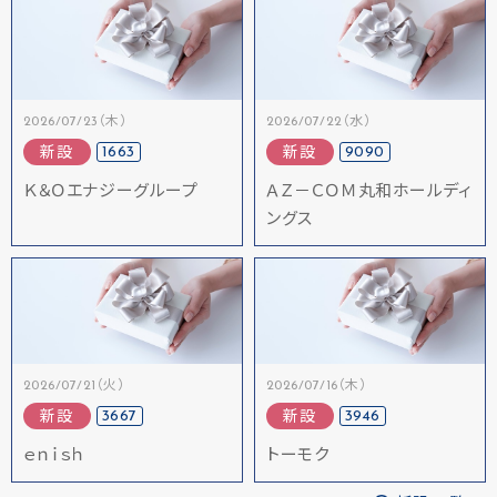
2026/07/23（木）
2026/07/22（水）
1663
9090
新設
新設
Ｋ＆Ｏエナジーグループ
ＡＺ－ＣＯＭ丸和ホールディ
ングス
2026/07/21（火）
2026/07/16（木）
3667
3946
新設
新設
ｅｎｉｓｈ
トーモク