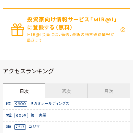
投資家向け情報サービス｢MIR@I｣
に登録する（無料）
MIR@I会員には、毎週、最新の株主優待情報が
届きます
アクセスランキング
日次
週次
月次
1位
9900
サガミホールディングス
2位
8059
第一実業
3位
7513
コジマ