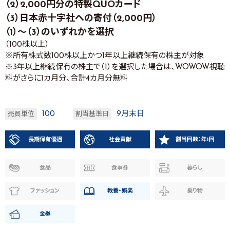
（2）2,000円分の特製QUOカード
（3）日本赤十字社への寄付（2,000円）
（1）～（3）のいずれかを選択
（100株以上）
※所有株式数100株以上かつ1年以上継続保有の株主が対象
※3年以上継続保有の株主で（1）を選択した場合は、WOWOW視聴
料がさらに1カ月分、合計4カ月分無料
100
9月末日
売買単位
割当基準日
長期保有優遇
社会貢献
割当回数：年1回
食品
食事券
暮らし
ファッション
教養・娯楽
乗り物
金券