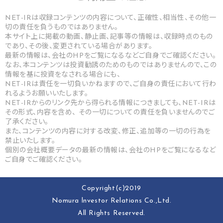
NET-IRは収録コンテンツの内容について、正確性、相当性、その他一
切の責任を負うものではありません。
本サイト上に掲載の動画、静止画、記事等の情報は、収録時点のもの
であり、その後、変更されている場合があります。
最新の情報は、会社のHPをご覧になるなどご自身でご確認ください。
なお、本コンテンツは投資勧誘のためのものではありませんので、この
情報を基に投資をなされる場合にも、
NET-IRは責任を一切負いかねますので、ご自身の責任において行わ
れるようお願いいたします。
NET-IRからのリンク先から得られる情報につきましても、NET-IRは
その形式、内容を含め、 その一切についての責任を負いませんのでご
了承ください。
また、コンテンツの内容に対する改変、修正、追加等の一切の行為を
禁止いたします。
個別の会社概要データの最新の情報は、会社のHPをご覧になるなど
ご自身でご確認ください。
Copyright(c)2019
Nomura lnvestor Relations Co.,Ltd.
All Rights Reserved.