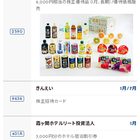
6,000円相当の株主優待品（1月、長期）/優待価格販
売
2590
きんえい
1月
7月
9636
株主招待カード
霞ヶ関ホテルリート投資法人
1月
401A
3,000円分のホテル宿泊割引券