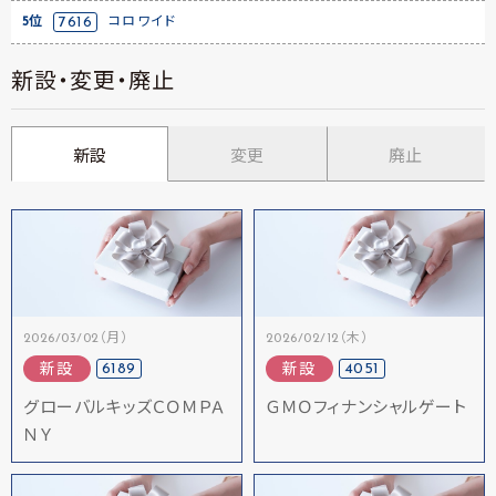
5位
7616
コロワイド
新設・変更・廃止
新設
変更
廃止
2026/03/02（月）
2026/02/12（木）
6189
4051
新設
新設
グローバルキッズＣＯＭＰＡ
ＧＭＯフィナンシャルゲート
ＮＹ