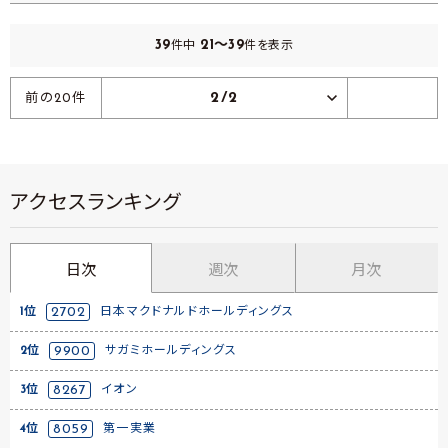
39
21～39
件中
件を表示
2/2
前の20件
アクセスランキング
日次
週次
月次
1位
2702
日本マクドナルドホールディングス
2位
9900
サガミホールディングス
3位
8267
イオン
4位
8059
第一実業