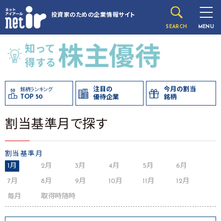
投資家のための
企業情報サイト
SEARCH
MENU
注目の
今月の割当
銘柄ランキング
TOP 50
優待企業
銘柄
割当基準月で探す
割当基準月
1月
2月
3月
4月
5月
6月
7月
8月
9月
10月
11月
12月
毎月
取得時随時