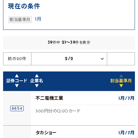
現在の条件
1月
割当基準月
39
21～39
件中
件を表示
2/2
前の20件
▲
▲
▲
証券コード
企業名
割当基準月
▼
▼
▼
不二電機工業
1月
7月
6654
500円分のQUOカード
タカショー
1月
7月