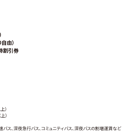
）
）
り自由）
待割引券
株以上）
株以上）
高速バス、深夜急行バス、コミュニティバス、深夜バスの割増運賃など