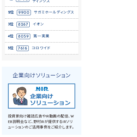
ディングス
2位
9900
サガミホールディングス
3位
8267
イオン
4位
8059
第一実業
5位
7616
コロワイド
企業向けソリューション
投資家向け雑誌広告やIR動画の配信、W
EB説明会など、野村IRが提供するIRソリ
ューションのご活用事例をご紹介します。