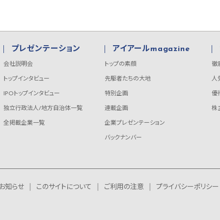
プレゼンテーション
アイアールmagazine
会社説明会
トップの素顔
徹
トップインタビュー
先駆者たちの大地
人
IPOトップインタビュー
特別企画
優
独立行政法人/地方自治体一覧
連載企画
株
全掲載企業一覧
企業プレゼンテーション
バックナンバー
お知らせ
このサイトについて
ご利用の注意
プライバシーポリシー