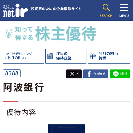
投資家のための
企業情報サイト
SEARCH
MENU
注目の
今月の割当
銘柄ランキング
TOP 50
優待企業
銘柄
8388
X
facebook
LINE
阿波銀行
優待内容