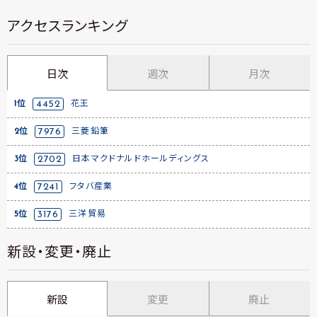
アクセスランキング
日次
週次
月次
1位
4452
花王
2位
7976
三菱鉛筆
3位
2702
日本マクドナルドホールディングス
4位
7241
フタバ産業
5位
3176
三洋貿易
新設・変更・廃止
新設
変更
廃止