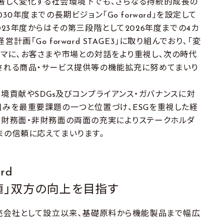
しく変化する社会環境下でも、さらなる持続的成長の
030年度までの長期ビジョン「Go forward」を設定して
023年度からはその第三段階として2026年度までの4カ
営計画「Go forward STAGE3」に取り組んでおり、「変
ーマに、お客さまや市場との対話をより重視し、次の時代
される商品・サービス提供等の機能拡充に努めてまいり
境貢献やSDGs及びコンプライアンス・ガバナンスに対
組みを最重要課題の一つと位置づけ、ESGを重視した経
、財務面・非財務面の両面の充実によりステークホルダ
まの信頼に応えてまいります。
rd
値」双方の向上を目指す
売会社として設立以来、基礎原料から機能製品まで幅広