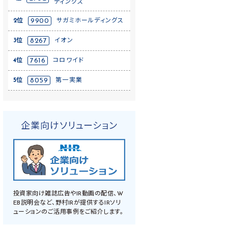
ディングス
2位
9900
サガミホールディングス
3位
8267
イオン
4位
7616
コロワイド
5位
8059
第一実業
企業向けソリューション
投資家向け雑誌広告やIR動画の配信、W
EB説明会など、野村IRが提供するIRソリ
ューションのご活用事例をご紹介します。