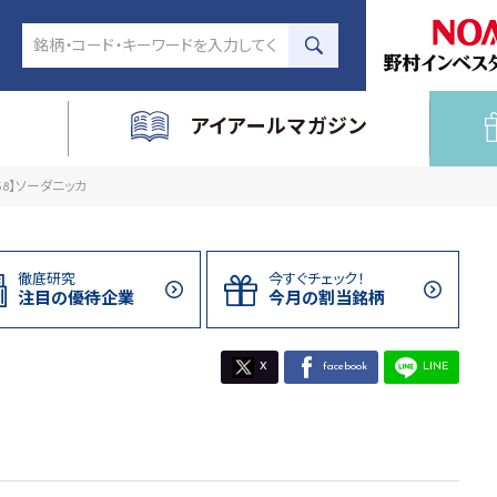
アイアールマガジン
158】ソーダニッカ
徹底研究
今すぐチェック！
注目の
優待企業
今月の割当
銘柄
X
facebook
LINE