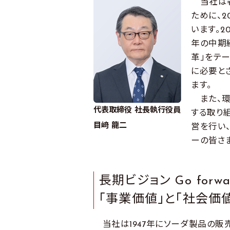
当社は著
ために、2
います。2
年の中期経
革」をテ
に必要と
ます。
また、環
代表取締役 社長執行役員
する取り
目﨑 龍二
営を行い
ーの皆さ
長期ビジョン Go forwa
「事業価値」と「社会価
当社は1947年にソーダ製品の販