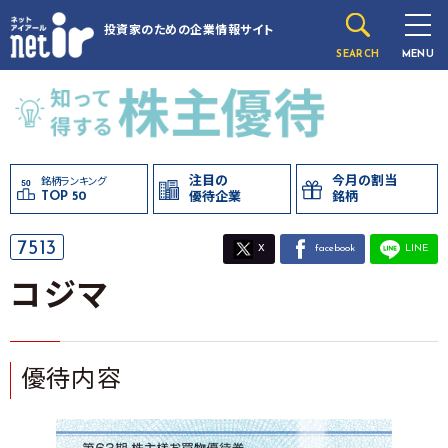
投資家のための
企業情報サイト
SEARCH
MENU
注目の
今月の割当
銘柄ランキング
TOP 50
優待企業
銘柄
7513
X
facebook
LINE
コジマ
優待内容