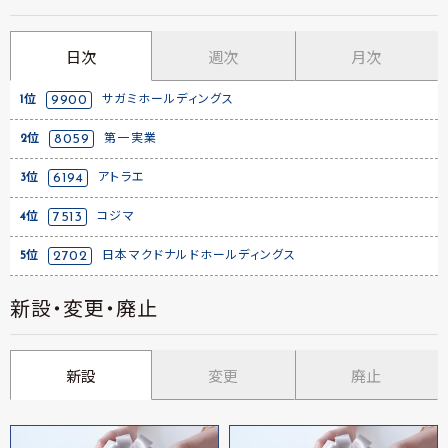
日次
週次
月次
1位
9900
サガミホールディングス
2位
8059
第一実業
3位
6194
アトラエ
4位
7513
コジマ
5位
2702
日本マクドナルドホールディングス
新設・変更・廃止
新設
変更
廃止