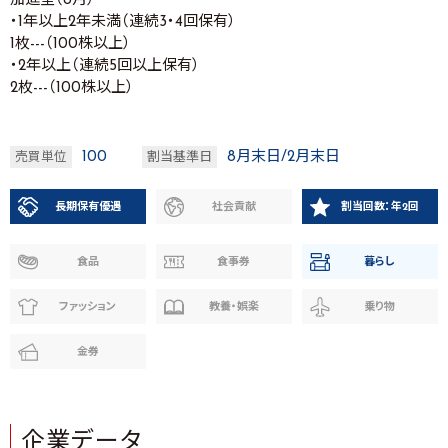
加進呈（8月）
・1年以上2年未満（連続3・4回保有）
1枚---（100株以上）
・2年以上（連続5回以上保有）
2枚---（100株以上）
100
8月末日/2月末日
売買単位
割当基準日
長期保有優遇
社会貢献
割当回数：年2回
食品
食事券
暮らし
ファッション
教養・娯楽
乗り物
金券
企業データ