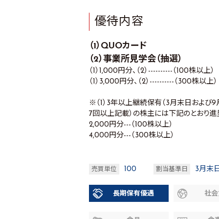
優待内容
（1）QUOカード
（2）事業所見学会（抽選）
（1）1,000円分、（2）----------（100株以上）
（1）3,000円分、（2）----------（300株以上）
※（1）3年以上継続保有（3月末日およ
7回以上記載）の株主には下記のとおり進
2,000円分---（100株以上）
4,000円分---（300株以上）
100
3月末
売買単位
割当基準日
長期保有優遇
社会