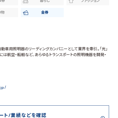
事券
暮らし
ファッション
り物
金券
自動車用照明器のリーディングカンパニーとして業界を牽引。「光」
更には航空・船舶など、あらゆるトランスポートの照明機器を開発・
.jp/
ート/業績などを確認