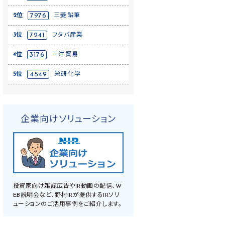
2位
7976
三菱鉛筆
3位
7241
フタバ産業
4位
3176
三洋貿易
5位
4549
栄研化学
企業向けソリューション
投資家向け雑誌広告やIR動画の配信、W
EB説明会など、野村IRが提供するIRソリ
ューションのご活用事例をご紹介します。