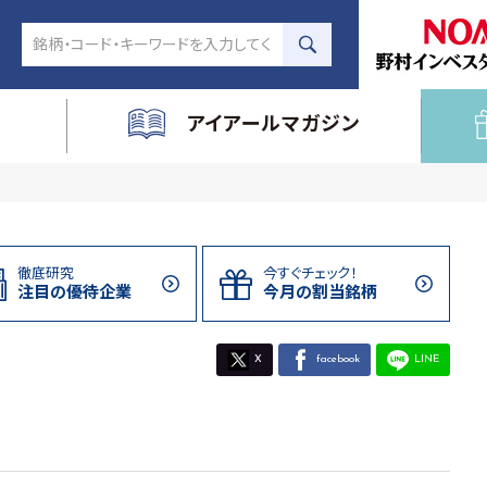
アイアールマガジン
徹底研究
今すぐチェック！
注目の
優待企業
今月の割当
銘柄
X
facebook
LINE