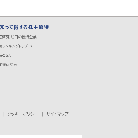
知って得する株主優待
底研究 注目の優待企業
気ランキングトップ50
待Q&A
主優待検索
クッキーポリシー
サイトマップ