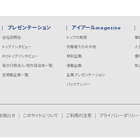
プレゼンテーション
アイアールmagazine
会社説明会
トップの素顔
徹
トップインタビュー
先駆者たちの大地
人
IPOトップインタビュー
特別企画
優
独立行政法人/地方自治体一覧
連載企画
株
全掲載企業一覧
企業プレゼンテーション
バックナンバー
お知らせ
このサイトについて
ご利用の注意
プライバシーポリシー