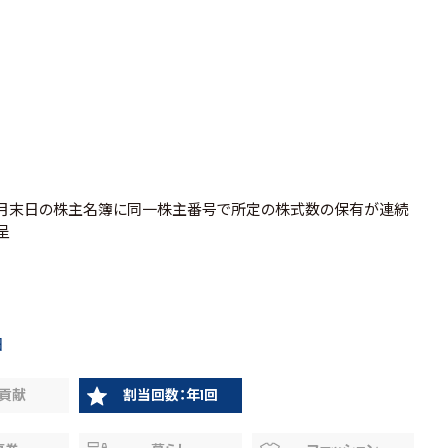
び9月末日の株主名簿に同一株主番号で所定の株式数の保有が連続
呈
日
貢献
割当回数：年1回