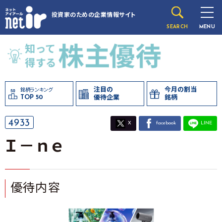
投資家のための
企業情報サイト
SEARCH
MENU
注目の
今月の割当
銘柄ランキング
TOP 50
優待企業
銘柄
4933
X
facebook
LINE
Ｉ－ｎｅ
優待内容