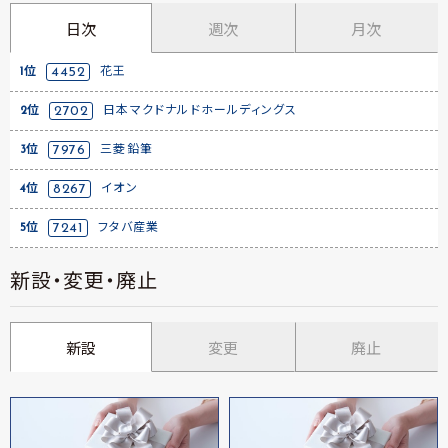
日次
週次
月次
1位
4452
花王
2位
2702
日本マクドナルドホールディングス
3位
7976
三菱鉛筆
4位
8267
イオン
5位
7241
フタバ産業
新設・変更・廃止
新設
変更
廃止