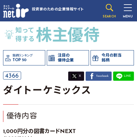
投資家のための
企業情報サイト
SEARCH
MENU
注目の
今月の割当
銘柄ランキング
TOP 50
優待企業
銘柄
4366
X
facebook
LINE
ダイトーケミックス
優待内容
1,000円分の図書カードNEXT