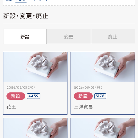
新設・変更・廃止
新設
変更
廃止
2026/08/05（水）
2026/08/03（月）
4452
3176
新設
新設
花王
三洋貿易