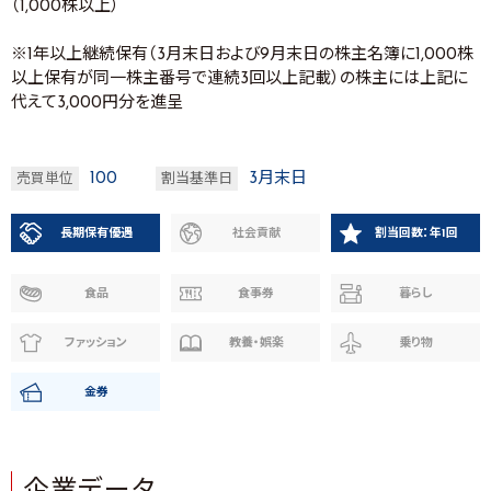
（1,000株以上）
※1年以上継続保有（3月末日および9月末日の株主名簿に1,000株
以上保有が同一株主番号で連続3回以上記載）の株主には上記に
代えて3,000円分を進呈
100
3月末日
売買単位
割当基準日
長期保有優遇
社会貢献
割当回数：年1回
食品
食事券
暮らし
ファッション
教養・娯楽
乗り物
金券