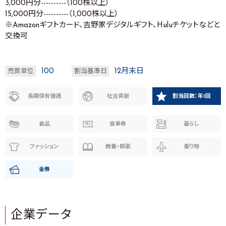
3,000円分----------（100株以上）
15,000円分----------（1,000株以上）
※Amazonギフトカード、吉野家デジタルギフト、Huluチケットなどと
交換可
100
12月末日
売買単位
割当基準日
長期保有優遇
社会貢献
割当回数：年1回
食品
食事券
暮らし
ファッション
教養・娯楽
乗り物
金券
企業データ