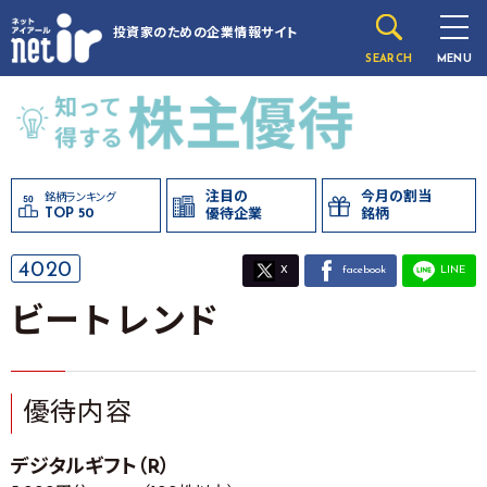
投資家のための
企業情報サイト
SEARCH
MENU
注目の
今月の割当
銘柄ランキング
TOP 50
優待企業
銘柄
4020
X
facebook
LINE
ビートレンド
優待内容
デジタルギフト（R）