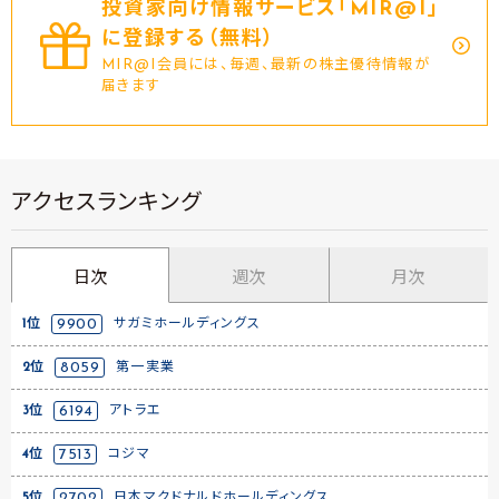
投資家向け情報サービス｢MIR@I｣
に登録する（無料）
MIR@I会員には、毎週、最新の株主優待情報が
届きます
アクセスランキング
日次
週次
月次
1位
9900
サガミホールディングス
2位
8059
第一実業
3位
6194
アトラエ
4位
7513
コジマ
5位
2702
日本マクドナルドホールディングス