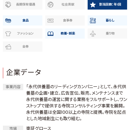
長期保有優遇
社会貢献
割当回数：年1回
食品
食事券
暮らし
ファッション
教養・娯楽
乗り物
金券
企業データ
「永代供養墓のリーディングカンパニー」として、永代供
事業内容
養墓の企画・建立、広告宣伝、販売、メンテナンスまで
永代供養墓の運営に関する業務をフルサポートし、ワン
ストップで提供する寺院コンサルティング事業を展開。
永代供養墓は全国100以上の寺院と提携。寺院を起点
とした地域創生にも取り組む。
東証グロース
市場