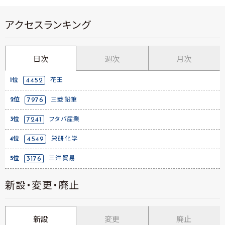
アクセスランキング
日次
週次
月次
1位
4452
花王
2位
7976
三菱鉛筆
3位
7241
フタバ産業
4位
4549
栄研化学
5位
3176
三洋貿易
新設・変更・廃止
新設
変更
廃止