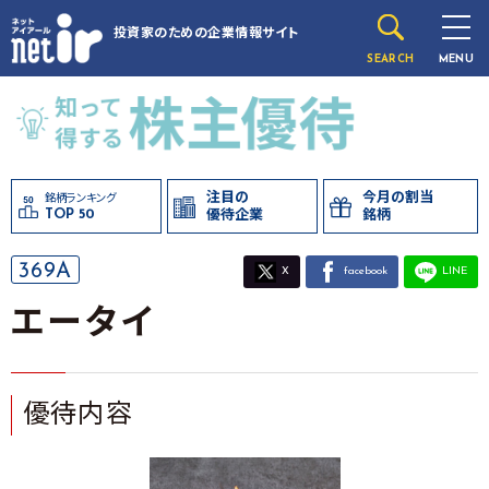
投資家のための
企業情報サイト
SEARCH
MENU
注目の
今月の割当
銘柄ランキング
TOP 50
優待企業
銘柄
369A
X
facebook
LINE
エータイ
優待内容