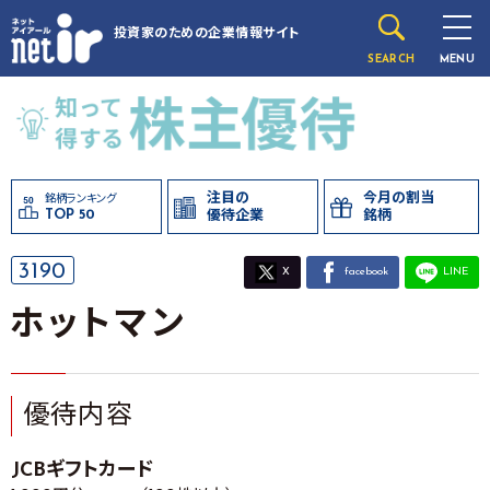
投資家のための
企業情報サイト
SEARCH
MENU
注目の
今月の割当
銘柄ランキング
TOP 50
優待企業
銘柄
3190
X
facebook
LINE
ホットマン
優待内容
JCBギフトカード