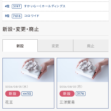
4位
3197
すかいらーくホールディングス
5位
7616
コロワイド
新設・変更・廃止
新設
変更
廃止
2026/08/05（水）
2026/08/03（月）
4452
3176
新設
新設
花王
三洋貿易