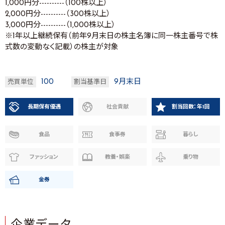
1,000円分----------（100株以上）
2,000円分----------（300株以上）
3,000円分----------（1,000株以上）
※1年以上継続保有（前年9月末日の株主名簿に同一株主番号で株
式数の変動なく記載）の株主が対象
100
9月末日
売買単位
割当基準日
長期保有優遇
社会貢献
割当回数：年1回
食品
食事券
暮らし
ファッション
教養・娯楽
乗り物
金券