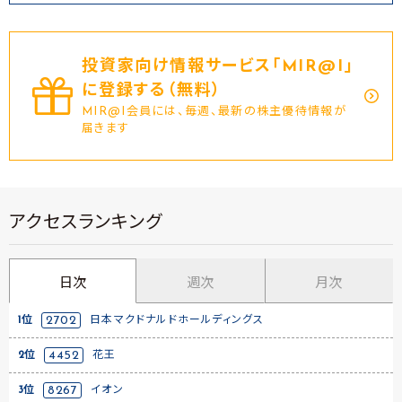
投資家向け情報サービス｢MIR@I｣
に登録する（無料）
MIR@I会員には、毎週、最新の株主優待情報が
届きます
アクセスランキング
日次
週次
月次
1位
2702
日本マクドナルドホールディングス
2位
4452
花王
3位
8267
イオン