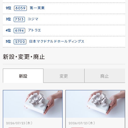
2位
8059
第一実業
3位
7513
コジマ
4位
6194
アトラエ
5位
2702
日本マクドナルドホールディングス
新設・変更・廃止
新設
変更
廃止
2026/07/23（木）
2026/07/23（木）