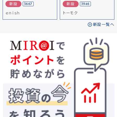
3667
3946
新設
新設
ｅｎｉｓｈ
トーモク
新設一覧へ