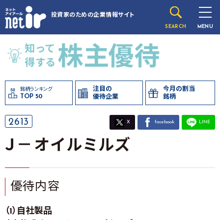
投資家のための
企業情報サイト
SEARCH
MENU
注目の
今月の割当
銘柄ランキング
TOP 50
優待企業
銘柄
2613
X
facebook
LINE
Ｊ－オイルミルズ
優待内容
（1）自社製品